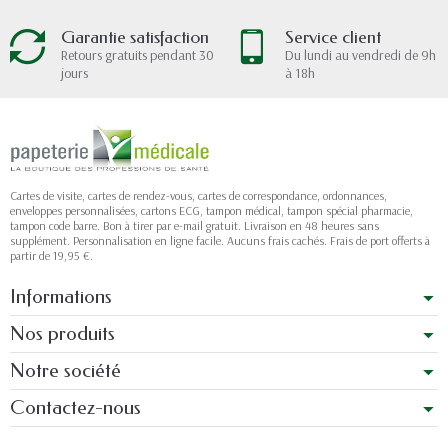
limitent l'efficacité. Vérifiez surtout la cohérence
entre vos mentions imprimées et vos références
Garantie satisfaction
Service client
administratives habituelles.
Retours gratuits pendant 30
Du lundi au vendredi de 9h
jours
à 18h
Cartes de rendez-vous avec QR Code intégré
À privilégier si votre volume de visites quotidiennes
est important : les
cartes de rendez-vous
avec QR
Code facilitent l'accès direct à votre prise de rendez-
vous en ligne. Le code peut renvoyer vers votre
Cartes de visite, cartes de rendez-vous, cartes de correspondance, ordonnances,
profil Doctolib ou Maiia, ce qui réduit une partie des
enveloppes personnalisées, cartons ECG, tampon médical, tampon spécial pharmacie,
tampon code barre. Bon à tirer par e-mail gratuit. Livraison en 48 heures sans
appels liés à la planification.
supplément. Personnalisation en ligne facile. Aucuns frais cachés. Frais de port offerts à
partir de 19,95 €.
Ce qui compte dans ce cas, c'est la qualité
Informations
d'impression du code et son contraste avec le fond :
un visuel trop chargé nuit au scan. Un design sobre,
Nos produits
souvent sur base bleue ou blanche, reste le plus
lisible pour cet usage.
Notre société
Intégration digitale pour cabinet moderne
Contactez-nous
La
carte de visite de rendez-vous
avec QR Code