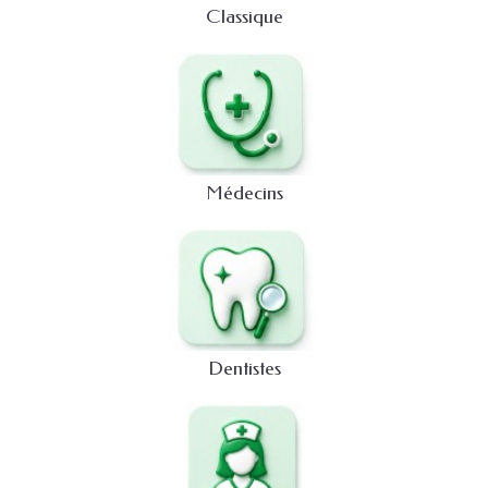
Classique
Une gamme adaptée à chaque spécialité de
santé
Que vous exerciez en cabinet libéral, en maison de
santé pluriprofessionnelle (MSP) ou en milieu
hospitalier, découvrez des modèles configurés pour
votre quotidien :
Médecins et Spécialistes :
Des lignes sobres
Médecins
mettant en valeur vos titres, diplômes
reconnus et votre numéro RPPS.
Sages-femmes et Infirmiers libéraux :
Des
formats clairs indispensables pour vous faire
connaître des pharmacies de garde et des
laboratoires de votre secteur.
Maison médicale et Secrétariats :
Idéal
Dentistes
pour regrouper les contacts des différents
praticiens d'une même structure sur un support
unique.
Une qualité de fabrication premium