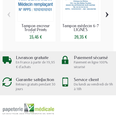
‹
›
Tampon encreur
Tampon médecin 6-7
Ca
Trodat Printy
LIGNES
médecin...
15,45 €
26,35 €
Livraison gratuite
Paiement sécurisé
En France à partir de 19,95
Paiement en ligne 100%
€ d'achats
sécurisé
Garantie satisfaction
Service client
Retours gratuits pendant 30
Du lundi au vendredi de 9h
jours
à 18h