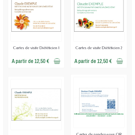
Le format 85 x 55 mm reste le repère le plus simple
à conserver dans un portefeuille, un porte-cartes ou
un dossier patient. Ce qui distingue ce support d'un
autre, c'est l'association entre un format standard et
un carton Bristol suffisamment rigide pour une
remise en main propre au cabinet comme à l'accueil.
Cartes de visite Diététicien 1
Cartes de visite Diététicien 2
Impression
recto seul
avec les coordonnées
du praticien : nom, qualification, téléphone,
A partir de 12,50 €
A partir de 12,50 €
adresse et moyens de contact
Verso blanc pour les notes manuscrites,
consignes brèves ou informations
complémentaires
Format compact, facile à classer et à
transmettre
Papier extra-blanc 300 g/m² : bonne tenue en
poche, en présentoir ou au secrétariat
Design et modèles adaptés à votre activité en
nutrition
Cartes de rendez-vous QR