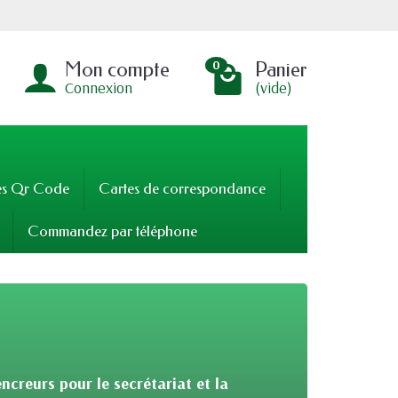
Mon compte
Panier
0
Connexion
(vide)
es Qr Code
Cartes de correspondance
Commandez par téléphone
ncreurs pour le secrétariat et la