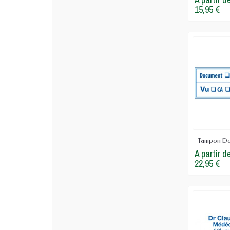
Prise en main et encombrement
: à c
15,95 €
Type d'encre et résistance du mar
En pratique pour votre cabinet ou votre sec
cinquantaine de pièces par jour. Pour un usa
Conformité et traçabilité : mentions sta
La vraie question se joue sur la conformité 
supports, les éléments à prévoir peuvent incl
Ce qui compte dans un contexte médical, c'est
cohérence des informations figurant sur le 
logique que pour le tampon RPPS.
Tampon Do
A partir d
Gains de temps et fluidité administrativ
22,95 €
Le marquage automatique réduit le temps cons
d'un statut de paiement, validation d'une pi
Pour une équipe qui traite un volume importa
distingue un bon choix de tampon, ce n'est pa
traçabilité.