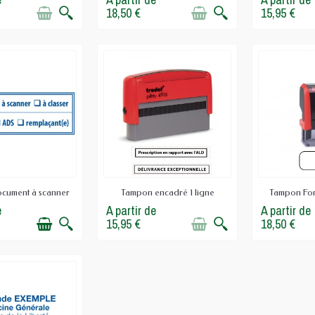
onsidérer pour les usages intensifs
18,50 €
15,95 €
quage
: selon la durée de conservation des documents
rétariat, un tampon automatique ou dateur sera à privilégier
ge plus ponctuel ou des mentions spécifiques, un modèle en fo
ndards pour documents officiels
des mentions apposées, en particulier dans un environnement m
ure le RPPS, le numéro d'ordre, l'adresse du cabinet ou d'autre
 l'uniformité sur l'ensemble des documents traités par le cabin
tampon avec vos modèles d'ordonnances, courriers, feuilles de
cument à scanner
Tampon encadré 1 ligne
Tampon For
e
A partir de
A partir de
e au quotidien
15,95 €
18,50 €
acré aux mentions répétitives et améliore la lisibilité du cla
èce comptable : chaque opération devient plus régulière et plu
nt de documents chaque jour, l'intérêt se mesure surtout dans l
s l'effet d'équipement, c'est l'adéquation entre le format, la 