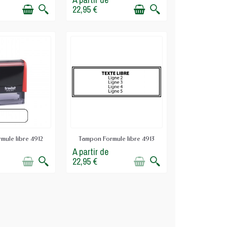
22,95 €
 si votre volume de documents dépasse une
rmule libre reste souvent plus pertinent.
édical. Selon votre profession et vos
s mentions d'identification.
et ou le secrétariat hospitalier. Vérifiez la
 liaison ou documents internes, même
mule libre 4912
Tampon Formule libre 4913
A partir de
22,95 €
ssement. Datation du courrier, identification
s rapide.
a continuité du travail administratif. Ce qui
fréquence d'usage et les contraintes de