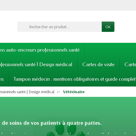
OK
s auto-encreurs professionnels santé
fessionnels santé | Design médical
Cartes de visite
Cart
ns
Tampon médecin : mentions obligatoires et guide complet
essionnels santé | Design médical
Vétérinaire
s de soins de vos patients à quatre pattes.
 les chirurgies programmées et le suivi des pathologies chroni