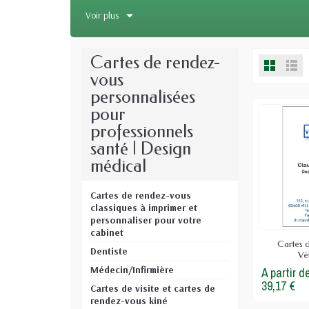
d’animaux demande une clarté absolue. La
Voir plus
clients. Imprimées sur un papier
bristol ex
sécuriser la continuité des soins animaliers.
Cartes de rendez-
Format standardisé :
Dimensions idé
vous
de santé de l’animal.
personnalisées
Confort d'écriture :
Papier mat non co
pour
macule.
professionnels
Mises en page claires :
Des versos opt
santé | Design
médical
Cartes de rendez-vous
classiques à imprimer et
personnaliser pour votre
cabinet
Cartes 
Dentiste
Vét
Médecin/Infirmière
A partir d
39,17 €
Cartes de visite et cartes de
rendez-vous kiné