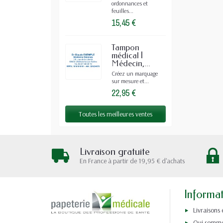
ordonnances et
feuilles...
15,45 €
Tampon
médical |
Médecin,...
Créez un marquage
sur mesure et...
22,95 €
Toutes les meilleures ventes
Livraison gratuite
En France à partir de 19,95 € d'achats
Informa
Livraisons 
Qui somme