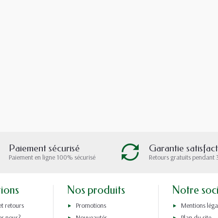
Paiement sécurisé
Garantie satisfac
Paiement en ligne 100% sécurisé
Retours gratuits pendant 
tions
Nos produits
Notre soc
et retours
Promotions
Mentions léga
s nous?
Nouveautés
Plan du site