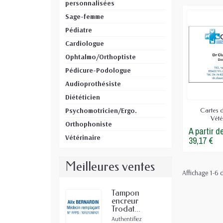
personnalisées
Sage-femme
Pédiatre
Cardiologue
Ophtalmo/Orthoptiste
Pédicure-Podologue
Audioprothésiste
Diététicien
Psychomotricien/Ergo.
Cartes 
Vété
Orthophoniste
A partir d
Vétérinaire
39,17 €
Meilleures ventes
Affichage 1-6 d
Tampon
encreur
Trodat...
Authentifiez