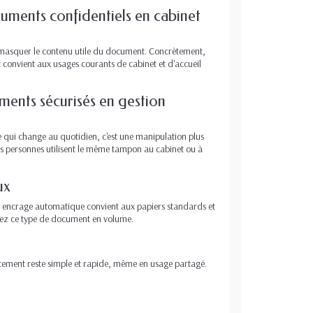
cuments confidentiels en cabinet
masquer le contenu utile du document. Concrètement,
at convient aux usages courants de cabinet et d'accueil
ments sécurisés en gestion
 qui change au quotidien, c'est une manipulation plus
eurs personnes utilisent le même tampon au cabinet ou à
ux
Cet encrage automatique convient aux papiers standards et
raitez ce type de document en volume.
cement reste simple et rapide, même en usage partagé.