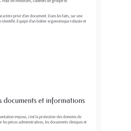
.
Pour les médecins, cabinets de groupe et
aractère privé d'un document. Dans les faits, sur une
 identifié. Équipé d'un boîtier ergonomique robuste et
es documents et informations
mentation impose, c'est la protection des données de
 les pièces administratives, les documents cliniques et