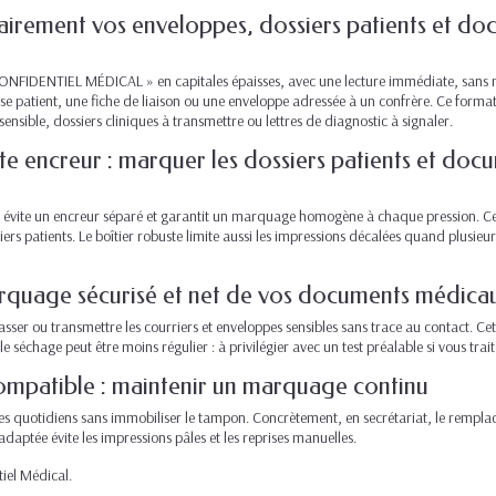
lairement vos enveloppes, dossiers patients et do
ONFIDENTIEL MÉDICAL » en capitales épaisses, avec une lecture immédiate, sans 
emise patient, une fiche de liaison ou une enveloppe adressée à un confrère. Ce form
sible, dossiers cliniques à transmettre ou lettres de diagnostic à signaler.
 encreur : marquer les dossiers patients et docu
 évite un encreur séparé et garantit un marquage homogène à chaque pression. Ce
siers patients. Le boîtier robuste limite aussi les impressions décalées quand plusi
arquage sécurisé et net de vos documents médica
asser ou transmettre les courriers et enveloppes sensibles sans trace au contact. 
, le séchage peut être moins régulier : à privilégier avec un test préalable si vous t
ompatible : maintenir un marquage continu
s quotidiens sans immobiliser le tampon. Concrètement, en secrétariat, le rempla
ptée évite les impressions pâles et les reprises manuelles.
tiel Médical
.