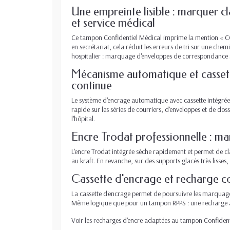
Une empreinte lisible : marquer c
et service médical
Ce tampon Confidentiel Médical imprime la mention « C
en secrétariat, cela réduit les erreurs de tri sur une ch
hospitalier : marquage d'enveloppes de correspondance sen
Mécanisme automatique et cassette
continue
Le système d'encrage automatique avec cassette intégrée
rapide sur les séries de courriers, d'enveloppes et de dos
l'hôpital.
Encre Trodat professionnelle : m
L'encre Trodat intégrée sèche rapidement et permet de cl
au kraft. En revanche, sur des supports glacés très lisses
Cassette d'encrage et recharge c
La cassette d'encrage permet de poursuivre les marquage
Même logique que pour un tampon RPPS : une recharge ada
Voir les recharges d'encre adaptées au tampon Confiden