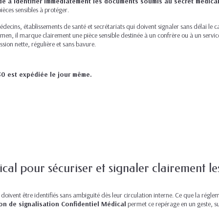
e à identifier immédiatement les documents soumis au secret médical
ièces sensibles à protéger.
decins, établissements de santé et secrétariats qui doivent signaler sans délai le c
en, il marque clairement une pièce sensible destinée à un confrère ou à un service
sion nette, régulière et sans bavure.
0 est expédiée le jour même.
al pour sécuriser et signaler clairement l
ivent être identifiés sans ambiguïté dès leur circulation interne. Ce que la régle
n de signalisation Confidentiel Médical
permet ce repérage en un geste, sur