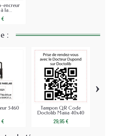
o-encreur
à la...
 €
e :
›
eur 5460
Tampon QR Code
Tampon Libell
Doctolib Maiia 40x40
chèque 1 lig
mm -...
 €
29,95 €
15,95 €