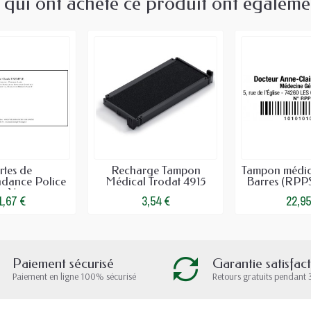
s qui ont acheté ce produit ont égaleme
rtes de
Recharge Tampon
Tampon médic
ndance Police
Médical Trodat 4915
Barres (RPPS
s Noir...
1,67 €
3,54 €
22,95
Paiement sécurisé
Garantie satisfac
Paiement en ligne 100% sécurisé
Retours gratuits pendant 