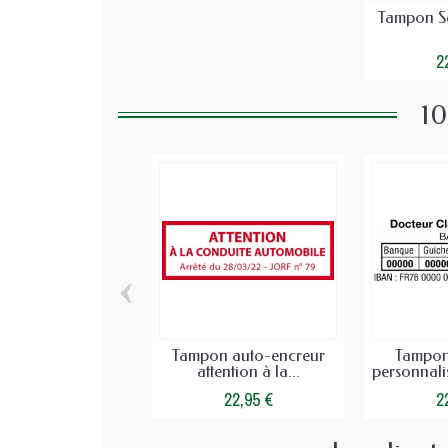
Tampon S
2
10
‹
Tampon auto-encreur
Tampon
attention à la...
personnalis
22,95 €
2