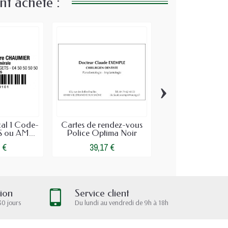
nt acheté :
›
al 1 Code-
Cartes de rendez-vous
Recharge Ta
 ou AM...
Police Optima Noir
Médical Trodat
 €
39,17 €
3,32 €
tion
Service client
30 jours
Du lundi au vendredi de 9h à 18h