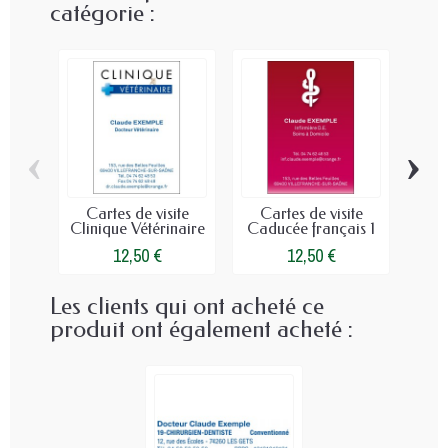
catégorie :
‹
›
Cartes de visite
Cartes de visite
Ca
Clinique Vétérinaire
Caducée français 1
G
12,50 €
12,50 €
Les clients qui ont acheté ce
produit ont également acheté :