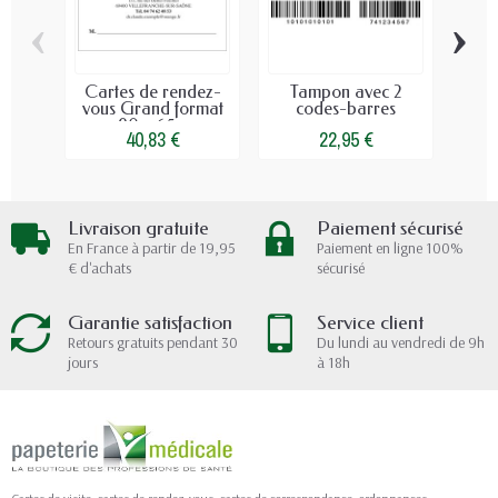
‹
›
Cartes de rendez-
Tampon avec 2
Ca
vous Grand format
codes-barres
90 x 65...
40,83 €
22,95 €
Livraison gratuite
Paiement sécurisé
En France à partir de 19,95
Paiement en ligne 100%
€ d'achats
sécurisé
Garantie satisfaction
Service client
Retours gratuits pendant 30
Du lundi au vendredi de 9h
jours
à 18h