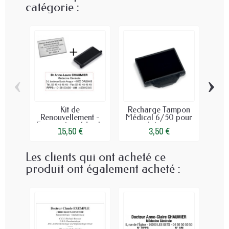
catégorie :
‹
›
Kit de
Recharge Tampon
T
Renouvellement -
Médical 6/50 pour
Ro
Empreinte médicale
dateur...
5
15,50 €
3,50 €
Les clients qui ont acheté ce
produit ont également acheté :