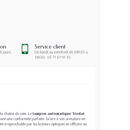
ion
Service client
0 jours
Du lundi au vendredi de 08h30 à
18h30 : 03 71 87 91 10
la chaîne de soin. Le
tampon automatique Trodat
geant une conformité parfaite. Grâce à son armature en
lité irréprochable par les lecteurs optiques en officine ou