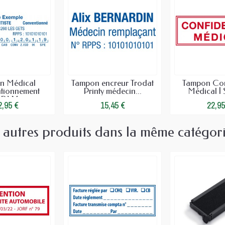
n Médical
Tampon encreur Trodat
Tampon Conf
tionnement
Printy médecin...
Médical | S
PAM
2,95 €
15,45 €
22,95
 autres produits dans la même catégori