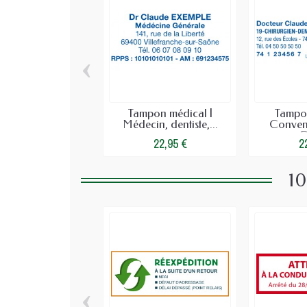
‹
Tampon médical |
Tampo
Médecin, dentiste,...
Conven
C
22,95 €
2
10
‹