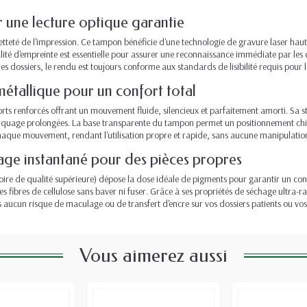
 une lecture optique garantie
etteté de l'impression. Ce tampon bénéficie d'une technologie de gravure laser haute
lité d'empreinte est essentielle pour assurer une reconnaissance immédiate par les d
s dossiers, le rendu est toujours conforme aux standards de lisibilité requis pour 
tallique pour un confort total
orts renforcés offrant un mouvement fluide, silencieux et parfaitement amorti. Sa
marquage prolongées. La base transparente du tampon permet un positionnement chi
que mouvement, rendant l'utilisation propre et rapide, sans aucune manipulation 
age instantané pour des pièces propres
 noire de qualité supérieure) dépose la dose idéale de pigments pour garantir un c
s fibres de cellulose sans baver ni fuser. Grâce à ses propriétés de séchage ultra-
aucun risque de maculage ou de transfert d'encre sur vos dossiers patients ou vos 
Vous aimerez aussi