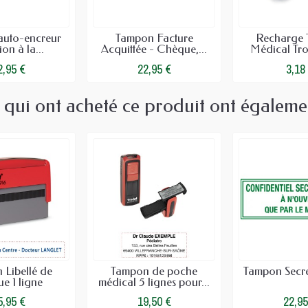
uto-encreur
Tampon Facture
Recharge
ion à la...
Acquittée - Chèque,...
Médical Tro
2,95 €
22,95 €
3,18
s qui ont acheté ce produit ont égaleme
 Libellé de
Tampon de poche
Tampon Secre
e 1 ligne
médical 5 lignes pour...
5,95 €
19,50 €
22,95