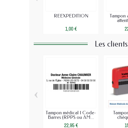
REEXPEDITION
Tampon a
attent
1,00 €
2
Les client
‹
Tampon médical 1 Code-
Tampon
Barres (RPPS ou AM...
chèqu
22,95 €
1