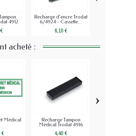
 Tampon
Recharge d'encre Trodat
Tampon pharma
dat 4912
6/4924 - Cassette...
Délivrance sécu
 €
6,10 €
11,95 €
nt acheté :
›
t Médical
Recharge Tampon
Recharge Ta
Médical Trodat 4916
Médical Trodat
(pour...
 €
4,40 €
3,67 €