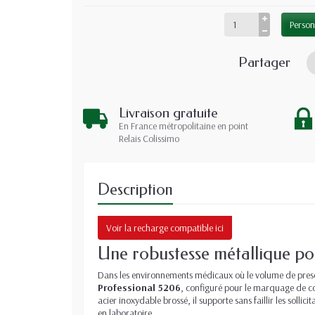
Person
Partager
Livraison gratuite
En France métropolitaine en point
Relais Colissimo
Description
Voir la recharge compatible ici
Une robustesse métallique po
Dans les environnements médicaux où le volume de prescrip
Professional 5206
, configuré pour le marquage de co
acier inoxydable brossé, il supporte sans faillir les sollic
en laboratoire.