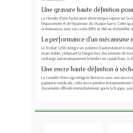
Une gravure haute définition pour
La réussite d'une facturation électronique repose sur la n
l'espacement et de l'épaisseur de chaque barre. Cette qua
ordonnances avec vos codes RPPS et AM ou d'identifier de
La performance d'un mécanisme mé
Le Trodat 5206 intègre un système d'autorotation à ress
main stable, réduisant la fatigue lors des sessions de 
recharge automatiquement le timbre en caoutchouc à cha
Une encre haute définition à séch
La cassette d'encrage intégrée (livrée ici avec une encre
papeterie médicale, cette encre pénètre instantanément le
documents officiels immédiatement après la frappe, sans 