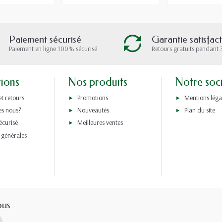
Paiement sécurisé
Garantie satisfac
Paiement en ligne 100% sécurisé
Retours gratuits pendant 
tions
Nos produits
Notre soc
et retours
Promotions
Mentions léga
s nous?
Nouveautés
Plan du site
écurisé
Meilleures ventes
 générales
ous