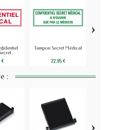
›
identiel
Tampon Secret Médical
Recharge Ta
ecret...
Médical Trodat
(pour...
 €
22,95 €
3,67 €
e :
›