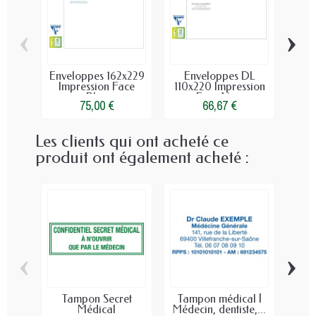
‹
›
Enveloppes 162x229
Enveloppes DL
Enve
Impression Face
110x220 Impression
Impr
Bleu
Face Noir
75,00 €
66,67 €
Les clients qui ont acheté ce
produit ont également acheté :
‹
›
Tampon Secret
Tampon médical |
T
Médical
Médecin, dentiste,...
c