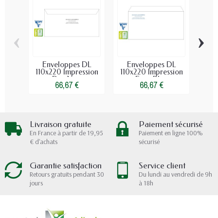
‹
›
Enveloppes DL
Enveloppes DL
E
110x220 Impression
110x220 Impression
110
Dos Noir
Face Bleu
66,67 €
66,67 €
Livraison gratuite
Paiement sécurisé
En France à partir de 19,95
Paiement en ligne 100%
€ d'achats
sécurisé
Garantie satisfaction
Service client
Retours gratuits pendant 30
Du lundi au vendredi de 9h
jours
à 18h