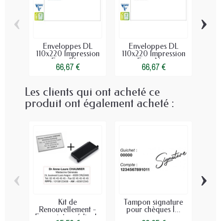
‹
›
Enveloppes DL
Enveloppes DL
Enve
110x220 Impression
110x220 Impression
Im
Face Bleu
Face Noir
66,67 €
66,67 €
Les clients qui ont acheté ce
produit ont également acheté :
‹
›
Kit de
Tampon signature
E
Renouvellement -
pour chèques |...
110
Empreinte médicale