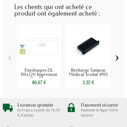
Les clients qui ont acheté ce
produit ont également acheté :
‹
›
Enveloppes DL
Recharge Tampon
Cart
110x220 Impression
Médical Trodat 4913
B
Dos Bleu
66,67 €
3,32 €
Livraison gratuite
Paiement sécurisé
En France à partir de 19,95
Paiement en ligne 100%
€ d'achats
sécurisé