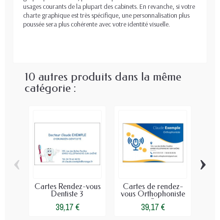
usages courants de la plupart des cabinets. En revanche, si votre
charte graphique est très spécifique, une personnalisation plus
poussée sera plus cohérente avec votre identité visuelle.
10 autres produits dans la même
catégorie :
‹
›
Cartes Rendez-vous
Cartes de rendez-
C
Dentiste 3
vous Orthophoniste
dent
3
39,17 €
39,17 €