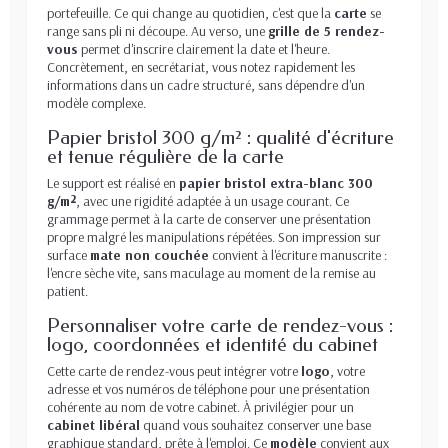
portefeuille. Ce qui change au quotidien, c'est que la
carte
se
range sans pli ni découpe. Au verso, une
grille de 5 rendez-
vous
permet d'inscrire clairement la date et l'heure.
Concrètement, en secrétariat, vous notez rapidement les
informations dans un cadre structuré, sans dépendre d'un
modèle complexe.
Papier bristol 300 g/m² : qualité d'écriture
et tenue régulière de la carte
Le support est réalisé en
papier bristol extra-blanc 300
g/m²
, avec une rigidité adaptée à un usage courant. Ce
grammage permet à la carte de conserver une présentation
propre malgré les manipulations répétées. Son impression sur
surface
mate non couchée
convient à l'écriture manuscrite :
l'encre sèche vite, sans maculage au moment de la remise au
patient.
Personnaliser votre carte de rendez-vous :
logo, coordonnées et identité du cabinet
Cette carte de rendez-vous peut intégrer votre
logo
, votre
adresse et vos numéros de téléphone pour une présentation
cohérente au nom de votre cabinet. À privilégier pour un
cabinet libéral
quand vous souhaitez conserver une base
graphique standard, prête à l'emploi. Ce
modèle
convient aux