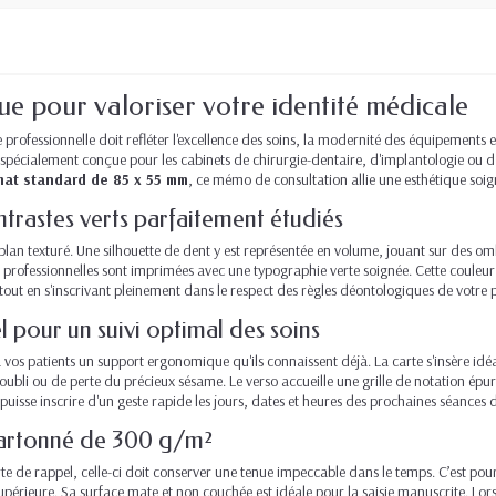
e pour valoriser votre identité médicale
professionnelle doit refléter l'excellence des soins, la modernité des équipements 
 spécialement conçue pour les cabinets de chirurgie-dentaire, d'implantologie ou d
mat standard de 85 x 55 mm
, ce mémo de consultation allie une esthétique soig
trastes verts parfaitement étudiés
-plan texturé. Une silhouette de dent y est représentée en volume, jouant sur des om
 professionnelles sont imprimées avec une typographie verte soignée. Cette couleur v
, tout en s'inscrivant pleinement dans le respect des règles déontologiques de votre 
 pour un suivi optimal des soins
r à vos patients un support ergonomique qu'ils connaissent déjà. La carte s'insère id
d'oubli ou de perte du précieux sésame. Le verso accueille une grille de notation é
puisse inscrire d'un geste rapide les jours, dates et heures des prochaines séances 
 cartonné de 300 g/m²
te de rappel, celle-ci doit conserver une tenue impeccable dans le temps. C’est pou
upérieure. Sa surface mate et non couchée est idéale pour la saisie manuscrite. Lorsq