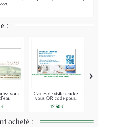
pport.
e :
›
ndez-vous
Cartes de visite rendez-
Cartes de rende
d'eau
vous QR code pour...
Kinésithérapeu
 €
12,50 €
39,17 €
nt acheté :