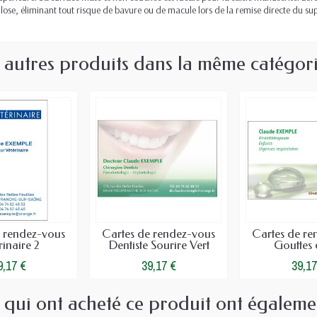
lulose, éliminant tout risque de bavure ou de macule lors de la remise directe du su
 autres produits dans la même catégori
e rendez-vous
Cartes de rendez-vous
Cartes de re
rinaire 2
Dentiste Sourire Vert
Gouttes 
9,17 €
39,17 €
39,17
s qui ont acheté ce produit ont égaleme