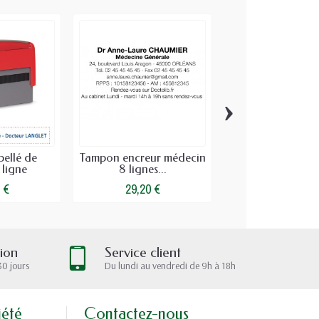
›
ellé de
Tampon encreur médecin
Carte de rende
 ligne
8 lignes...
dentiste standar
 €
29,20 €
39,17 €
tion
Service client
30 jours
Du lundi au vendredi de 9h à 18h
iété
Contactez-nous