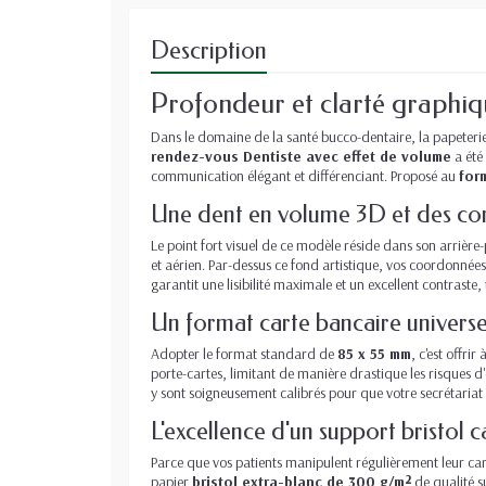
Description
Profondeur et clarté graphiqu
Dans le domaine de la santé bucco-dentaire, la papeterie 
rendez-vous Dentiste avec effet de volume
a été
communication élégant et différenciant. Proposé au
for
Une dent en volume 3D et des con
Le point fort visuel de ce modèle réside dans son arrière
et aérien. Par-dessus ce fond artistique, vos coordonnées
garantit une lisibilité maximale et un excellent contraste
Un format carte bancaire universel
Adopter le format standard de
85 x 55 mm
, c'est offri
porte-cartes, limitant de manière drastique les risques 
y sont soigneusement calibrés pour que votre secrétariat 
L'excellence d'un support bristol
Parce que vos patients manipulent régulièrement leur car
papier
bristol extra-blanc de 300 g/m²
de qualité s