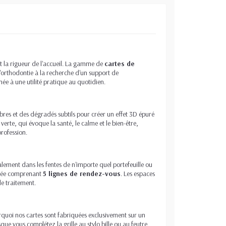
et la rigueur de l'accueil. La gamme de
cartes de
'orthodontie à la recherche d'un support de
née à une utilité pratique au quotidien.
bres et des dégradés subtils pour créer un effet 3D épuré
erte, qui évoque la santé, le calme et le bien-être,
profession.
éalement dans les fentes de n'importe quel portefeuille ou
purée comprenant
5 lignes de rendez-vous
. Les espaces
de traitement.
rquoi nos cartes sont fabriquées exclusivement sur un
ue vous complétez la grille au stylo bille ou au feutre,