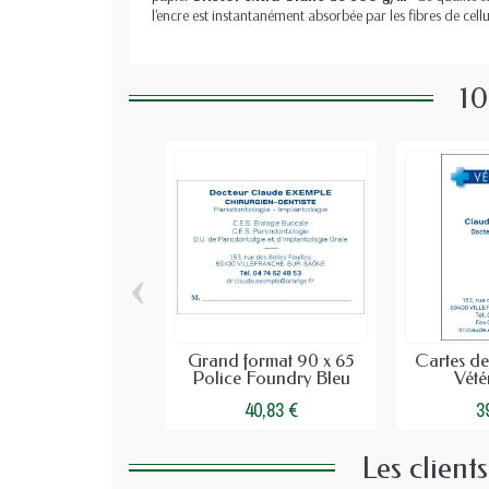
l'encre est instantanément absorbée par les fibres de cel
10
‹
Grand format 90 x 65
Cartes d
Police Foundry Bleu
Vété
40,83 €
3
Les client