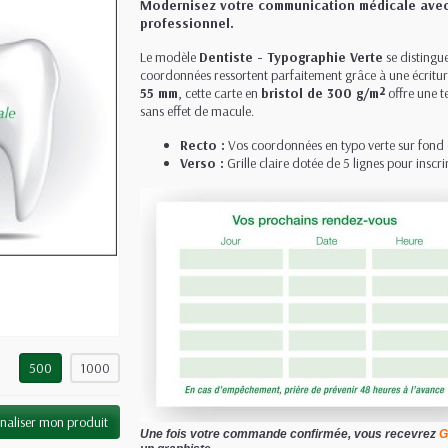
Modernisez votre communication médicale avec 
professionnel.
Le modèle
Dentiste - Typographie Verte
se distingue
coordonnées ressortent parfaitement grâce à une écritu
55 mm
, cette carte en
bristol de 300 g/m²
offre une t
sans effet de macule.
Recto :
Vos coordonnées en typo verte sur fond
Verso :
Grille claire dotée de 5 lignes pour inscr
500
1000
naliser mon produit
Une fois votre commande confirmée, vous recevrez
G