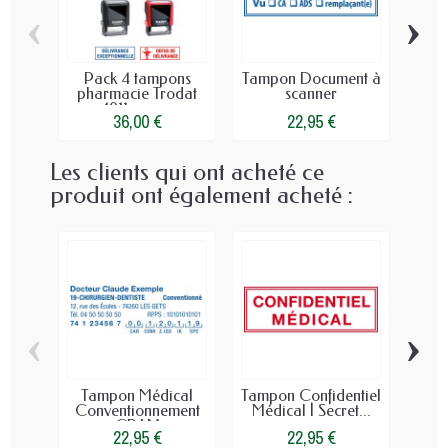
‹
›
Pack 4 tampons
Tampon Document à
Ta
pharmacie Trodat
scanner
Con
4911 pour...
36,00 €
22,95 €
Les clients qui ont acheté ce
produit ont également acheté :
‹
›
Tampon Médical
Tampon Confidentiel
Conventionnement
Médical | Secret...
mé
CPAM
22,95 €
22,95 €