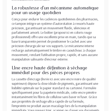
La robustesse d'un mécanisme automatique
pour un usage quotidien
Conçu pour endurer les cadences quotidiennes des pharmacies,
ce tampon intègre un système d'autorotation à ressorts haute
précision, garantissant un mouvement fluide, silencieux et
parfaitement amorti. Le boîtier (proposé ici en coloris rouge
professionnel) offre une excellente prise en main, tandis que sa
base transparente permet de positionner le cachet avec une
précision chirurgicale sur vos supports. Le mécanisme interne
recharge automatiquement le timbre en caoutchouc à chaque
mouvement, rendant l'utilisation propre, rapide, et sans aucune
manipulation salissante d'encreur externe.
Une encre haute définition à séchage
immédiat pour des pièces propres
La cassette d'encrage (livrée ici avec une encre noire de qualité
supérieure) dépose la dose idéale de pigments, garantissant une
lisibilité optimale sur le papier standard ou cartonné. Formulée
spécifiquement pour la papeterie médicale, cette encre pénètre
instantanément les fibres de cellulose sans baver ni fuser. Grâce
aux propriétés de séchage ultra-rapide de sa formule,
l'empreinte ne produit aucun maculage lors de la manipulation
immédiate. Vous pouvez trier, scanner ou classer vos documents