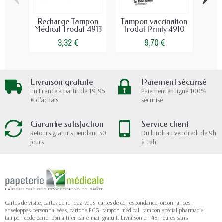
Recharge Tampon
Tampon vaccination
Tam
Médical Trodat 4913
Trodat Printy 4910
pour...
3,32 €
9,70 €
Livraison gratuite
Paiement sécurisé
En France à partir de 19,95
Paiement en ligne 100%
€ d'achats
sécurisé
Garantie satisfaction
Service client
Retours gratuits pendant 30
Du lundi au vendredi de 9h
jours
à 18h
Cartes de visite, cartes de rendez-vous, cartes de correspondance, ordonnances,
enveloppes personnalisées, cartons ECG, tampon médical, tampon spécial pharmacie,
tampon code barre. Bon à tirer par e-mail gratuit. Livraison en 48 heures sans