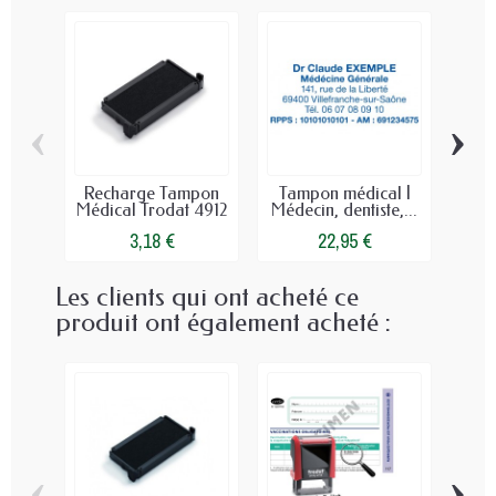
‹
›
Recharge Tampon
Tampon médical |
T
Médical Trodat 4912
Médecin, dentiste,...
3,18 €
22,95 €
Les clients qui ont acheté ce
produit ont également acheté :
‹
›