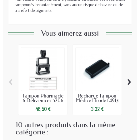
tamponnés instantanément, sans aucun risque de bavure ou de
transfert de pigments.
Vous aimerez aussi
‹
›
Tampon Pharmacie
Recharge Tampon
Ca
6 Délivrances 5206
Médical Trodat 4913
P
46,50 €
3,32 €
10 autres produits dans la même
catégorie :