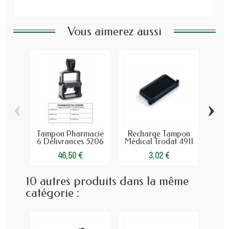
Vous aimerez aussi
‹
›
Tampon Pharmacie
Recharge Tampon
Ca
6 Délivrances 5206
Médical Trodat 4911
P
46,50 €
3,02 €
10 autres produits dans la même
catégorie :