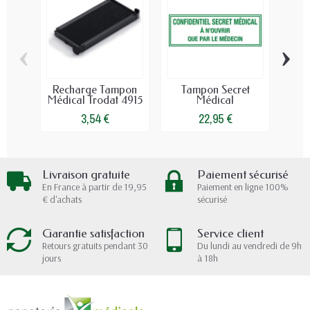
‹
›
Recharge Tampon
Tampon Secret
Ta
Médical Trodat 4915
Médical
3,54 €
22,95 €
Livraison gratuite
Paiement sécurisé
En France à partir de 19,95
Paiement en ligne 100%
€ d'achats
sécurisé
Garantie satisfaction
Service client
Retours gratuits pendant 30
Du lundi au vendredi de 9h
jours
à 18h