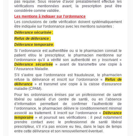
pas requise. Sous réserve d’avoir préalablement effectué les
vérifications mentionnées avant, la prescription peut être
considérée comme validée.
Les mentions à indiquer sur l'ordonnance
Les conclusions de cette vérification doivent systématiquement
être indiquée sur l'ordonnance avec les mentions suivantes :
Délivrance sécurisée
;
Refus de délivrance
;
Délivrance temporaire
.
Si l’ordonnance est authentifiée ou si le pharmacien connait le
patient et/ou le prescripteur, le pharmacien mentionne sur
l’ordonnance qu’il a vérifié son authenticité en y inscrivant «
Délivrance sécurisée
» avant de transmettre une copie à
l’Assurance Maladie.
S’il s’avère que l’ordonnance est frauduleuse, le pharmacien
refuse la délivrance et inscrit sur l’ordonnance «
Refus de
délivrance
» et transmet une copie à la caisse d'assurance
maladie (CPAM).
Pour les ordonnances émises par un professionnel de santé
libéral ou salarié d’un centre de santé, ou en l’absence
d’information permettant de confirmer l’authenticité de
l’ordonnance, le pharmacien délivre le conditionnement minimal
associé au traitement. Il inscrit sur l’ordonnance «
Délivrance
temporaire
» et poursuit ses vérifications : il peut notamment
prendre contact avec le professionnel de santé libéral
prescripteur, s’il n’a pas encore eu lieu, dans le laps de temps
entre cette délivrance et son renouvellement éventuel.