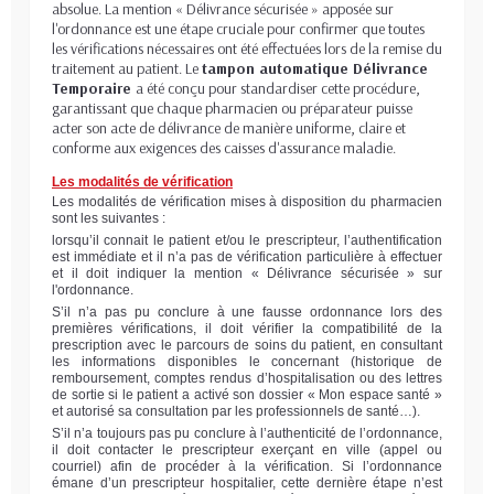
absolue. La mention « Délivrance sécurisée » apposée sur
l'ordonnance est une étape cruciale pour confirmer que toutes
les vérifications nécessaires ont été effectuées lors de la remise du
traitement au patient. Le
tampon automatique Délivrance
Temporaire
a été conçu pour standardiser cette procédure,
garantissant que chaque pharmacien ou préparateur puisse
acter son acte de délivrance de manière uniforme, claire et
conforme aux exigences des caisses d'assurance maladie.
Les modalités de vérification
Les modalités de vérification mises à disposition du pharmacien
sont les suivantes :
lorsqu’il connait le patient et/ou le prescripteur, l’authentification
est immédiate et il n’a pas de vérification particulière à effectuer
et il doit indiquer la mention « Délivrance sécurisée » sur
l'ordonnance.
S’il n’a pas pu conclure à une fausse ordonnance lors des
premières vérifications, il doit vérifier la compatibilité de la
prescription avec le parcours de soins du patient, en consultant
les informations disponibles le concernant (historique de
remboursement, comptes rendus d’hospitalisation ou des lettres
de sortie si le patient a activé son dossier « Mon espace santé »
et autorisé sa consultation par les professionnels de santé…).
S’il n’a toujours pas pu conclure à l’authenticité de l’ordonnance,
il doit contacter le prescripteur exerçant en ville (appel ou
courriel) afin de procéder à la vérification. Si l’ordonnance
émane d’un prescripteur hospitalier, cette dernière étape n’est