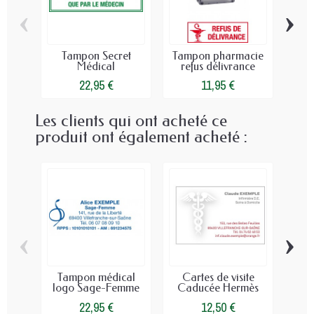
‹
›
Tampon Secret
Tampon pharmacie
Médical
refus délivrance
Pers
22,95 €
11,95 €
Les clients qui ont acheté ce
produit ont également acheté :
‹
›
Tampon médical
Cartes de visite
Car
logo Sage-Femme
Caducée Hermès
vo
22,95 €
12,50 €