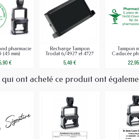
nd pharmacie
Recharge Tampon
Tampon m
 (45 mm)
Trodat 6/4927 et 4727
Caducée ph
5,90 €
5,49 €
22,95
s qui ont acheté ce produit ont égaleme