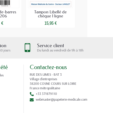
e-barres
Tampon Libellé de
Recharge Ta
5206
chèque 1 ligne
Médical Trodat
 €
15,95 €
3,02 €
tion
Service client
30 jours
Du lundi au vendredi de 9h à 18h
iété
Contactez-nous
RUE DES LIMES - BAT 3
les
Village d'entreprises
58200 COSNE COURS SUR LOIRE
France métropolitaine
+33 371879110
webmaster@papeterie-medicale.com