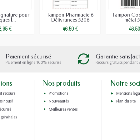
ignature pour
Tampon Pharmacie 6
Tampon Cod
ues |...
Délivrances 5206
métal 
2,95 €
46,50 €
46,50
Paiement sécurisé
Garantie satisfac
Paiement en ligne 100% sécurisé
Retours gratuits pendant 
tions
Nos produits
Notre soc
et retours
Promotions
Mentions léga
s nous?
Nouveautés
Plan du site
écurisé
Meilleures ventes
 générales