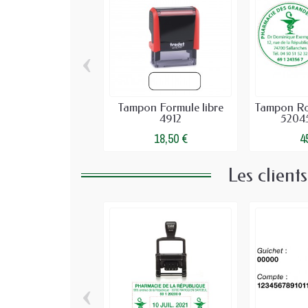
‹
Tampon Formule libre
Tampon Ro
4912
52045
18,50 €
4
Les client
‹