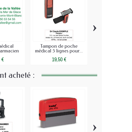
›
édical
Tampon de poche
Kit de Renouvell
armacien
médical 5 lignes pour...
Empreinte méd
 €
19,50 €
15,50 €
nt acheté :
›