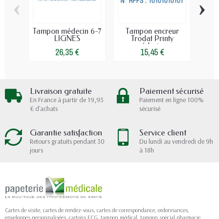
‹
›
Tampon médecin 6-7
Tampon encreur
Ta
LIGNES
Trodat Printy
mé
médecin...
26,35 €
15,45 €
Livraison gratuite
Paiement sécurisé
En France à partir de 19,95
Paiement en ligne 100%
€ d'achats
sécurisé
Garantie satisfaction
Service client
Retours gratuits pendant 30
Du lundi au vendredi de 9h
jours
à 18h
Cartes de visite, cartes de rendez-vous, cartes de correspondance, ordonnances,
enveloppes personnalisées, cartons ECG, tampon médical, tampon spécial pharmacie,