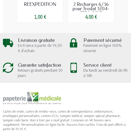
REEXPEDITION
2 Recharges 6/56
2 
pour Trodat 5204-
Tamp
5206-5460
1,00 €
4,00 €
Livraison gratuite
Paiement sécurisé
En France à partir de 19,95
Paiement en ligne 100%
€ d'achats
sécurisé
Garantie satisfaction
Service client
Retours gratuits pendant 30
Du lundi au vendredi de 9h
jours
à 18h
Cartes de visite, cartes de rendez-vous, cartes de correspondance, ordonnances,
enveloppes personnalisées, cartons ECG, tampon médical, tampon spécial pharmacie,
tampon code barre. Bon à tirer par e-mail gratuit. Livraison en 48 heures sans
supplément. Personnalisation en ligne facile. Aucuns frais cachés. Frais de port offerts à
partir de 19,95 €.