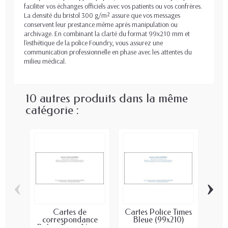
faciliter vos échanges officiels avec vos patients ou vos confrères.
La densité du bristol 300 g/m² assure que vos messages
conservent leur prestance même après manipulation ou
archivage. En combinant la clarté du format 99x210 mm et
l'esthétique de la police Foundry, vous assurez une
communication professionnelle en phase avec les attentes du
milieu médical.
10 autres produits dans la même
catégorie :
‹
›
Cartes de
Cartes Police Times
correspondance
Bleue (99x210)
co
Police Times Noir...
Kin