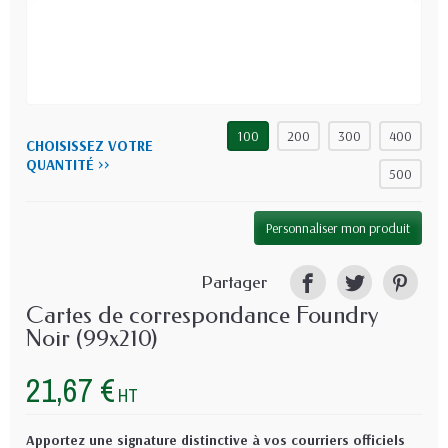
100
200
300
400
CHOISISSEZ VOTRE
QUANTITÉ >>
500
Personnaliser mon produit
Partager
Cartes de correspondance Foundry
Noir (99x210)
21,67 €
HT
Apportez une signature distinctive à vos courriers officiels