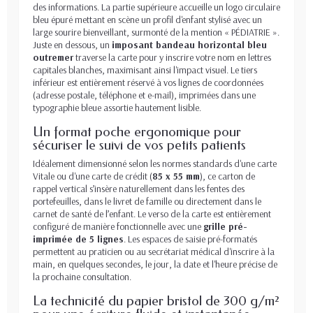
des informations. La partie supérieure accueille un logo circulaire
bleu épuré mettant en scène un profil d'enfant stylisé avec un
large sourire bienveillant, surmonté de la mention « PÉDIATRIE ».
Juste en dessous, un
imposant bandeau horizontal bleu
outremer
traverse la carte pour y inscrire votre nom en lettres
capitales blanches, maximisant ainsi l'impact visuel. Le tiers
inférieur est entièrement réservé à vos lignes de coordonnées
(adresse postale, téléphone et e-mail), imprimées dans une
typographie bleue assortie hautement lisible.
Un format poche ergonomique pour
sécuriser le suivi de vos petits patients
Idéalement dimensionné selon les normes standards d'une carte
Vitale ou d'une carte de crédit (
85 x 55 mm
), ce carton de
rappel vertical s’insère naturellement dans les fentes des
portefeuilles, dans le livret de famille ou directement dans le
carnet de santé de l’enfant. Le verso de la carte est entièrement
configuré de manière fonctionnelle avec une
grille pré-
imprimée de 5 lignes
. Les espaces de saisie pré-formatés
permettent au praticien ou au secrétariat médical d'inscrire à la
main, en quelques secondes, le jour, la date et l'heure précise de
la prochaine consultation.
La technicité du papier bristol de 300 g/m²