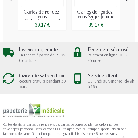
Cartes de rendez-
Cartes de rendez-
Cart
vous
vous Sage-femme
Ophtalmologue 3
Rose
39,17 €
39,17 €
Livraison gratuite
Paiement sécurisé
En France à partir de 19,95
Paiement en ligne 100%
€ d'achats
sécurisé
Garantie satisfaction
Service client
Retours gratuits pendant 30
Du lundi au vendredi de 9h
jours
à 18h
Cartes de visite, cartes de rendez-vous, cartes de correspondance, ordonnances,
enveloppes personnalisées, cartons ECG, tampon médical, tampon spécial pharmacie,
tampon code barre. Bon à tirer par e-mail gratuit. Livraison en 48 heures sans