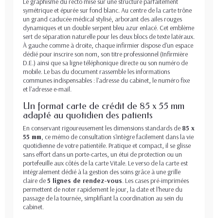
Le graphisme du recto mise sur une structure parfaitement
symétrique et épurée sur fond blanc. Au centre de la carte trône
un grand caducée médical stylisé, arborant des ailes rouges
dynamiques et un double serpent bleu azur enlacé. Cet emblème
sert de séparation naturelle pour les deux blocs de texte latéraux.
À gauche comme à droite, chaque infirmier dispose d'un espace
dédié pour inscrire son nom, son titre professionnel (Infirmière
D.E.) ainsi que sa ligne téléphonique directe ou son numéro de
mobile. Le bas du document rassemble les informations
communes indispensables : l'adresse du cabinet, le numéro fixe
et l'adresse e-mail.
Un format carte de crédit de 85 x 55 mm
adapté au quotidien des patients
En conservant rigoureusement les dimensions standards de
85 x
55 mm
, ce mémo de consultation s'intègre facilement dans la vie
quotidienne de votre patientèle. Pratique et compact, il se glisse
sans effort dans un porte-cartes, un étui de protection ou un
portefeuille aux côtés de la carte Vitale. Le verso de la carte est
intégralement dédié à la gestion des soins grâce à une grille
claire de
5 lignes de rendez-vous
. Les cases pré-imprimées
permettent de noter rapidement le jour, la date et l'heure du
passage de la tournée, simplifiant la coordination au sein du
cabinet.