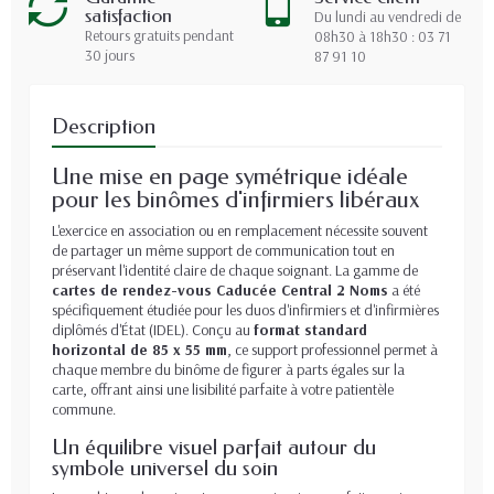
satisfaction
Du lundi au vendredi de
Retours gratuits pendant
08h30 à 18h30 : 03 71
30 jours
87 91 10
Description
Une mise en page symétrique idéale
pour les binômes d'infirmiers libéraux
L'exercice en association ou en remplacement nécessite souvent
de partager un même support de communication tout en
préservant l'identité claire de chaque soignant. La gamme de
cartes de rendez-vous Caducée Central 2 Noms
a été
spécifiquement étudiée pour les duos d'infirmiers et d'infirmières
diplômés d'État (IDEL). Conçu au
format standard
horizontal de 85 x 55 mm
, ce support professionnel permet à
chaque membre du binôme de figurer à parts égales sur la
carte, offrant ainsi une lisibilité parfaite à votre patientèle
commune.
Un équilibre visuel parfait autour du
symbole universel du soin