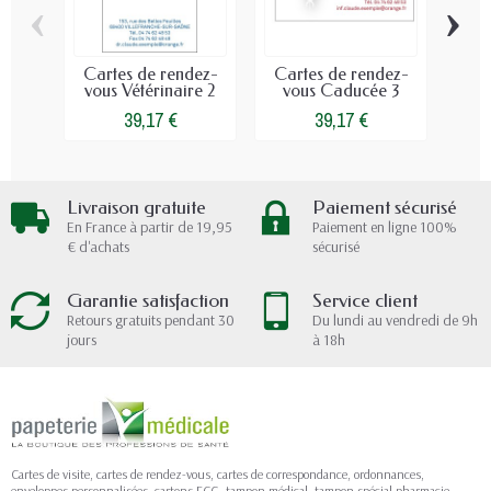
‹
›
Cartes de rendez-
Cartes de rendez-
Car
vous Vétérinaire 2
vous Caducée 3
vo
39,17 €
39,17 €
Livraison gratuite
Paiement sécurisé
En France à partir de 19,95
Paiement en ligne 100%
€ d'achats
sécurisé
Garantie satisfaction
Service client
Retours gratuits pendant 30
Du lundi au vendredi de 9h
jours
à 18h
Cartes de visite, cartes de rendez-vous, cartes de correspondance, ordonnances,
enveloppes personnalisées, cartons ECG, tampon médical, tampon spécial pharmacie,