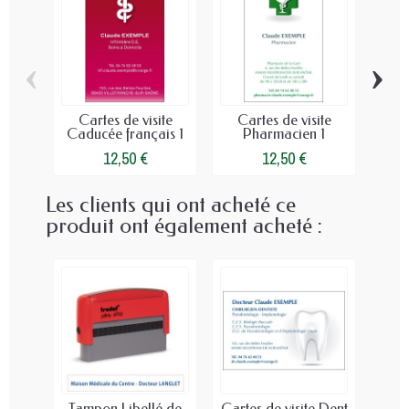
‹
›
Cartes de visite
Cartes de visite
Ca
Caducée français 1
Pharmacien 1
12,50 €
12,50 €
Les clients qui ont acheté ce
produit ont également acheté :
Tampon Libellé de
Cartes de visite Dent