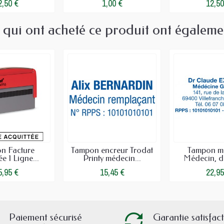
2,50 €
1,00 €
12,50
s qui ont acheté ce produit ont égaleme
n Facture
Tampon encreur Trodat
Tampon mé
e 1 Ligne...
Printy médecin...
Médecin, den
5,95 €
15,45 €
22,95
Paiement sécurisé
Garantie satisfac