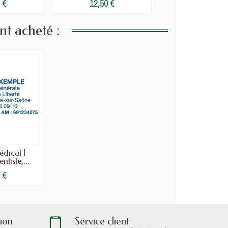
 €
12,50 €
12,50 €
nt acheté :
dical |
tiste,...
 €
tion
Service client