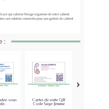
ficace qui valorise l'image organisée de votre cabinet
optez une solution connectée pour une gestion de cabinet
 :
›
ndez-vous
Cartes de visite QR
Cartes de rende
e...
Code Sage-femme
QR Code Bl