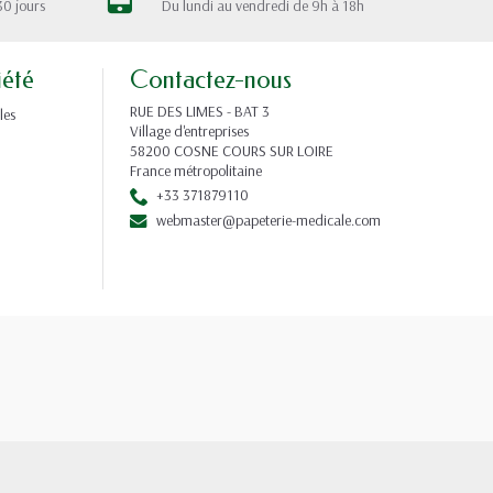
30 jours
Du lundi au vendredi de 9h à 18h
iété
Contactez-nous
RUE DES LIMES - BAT 3
les
Village d'entreprises
58200 COSNE COURS SUR LOIRE
France métropolitaine
+33 371879110
webmaster@papeterie-medicale.com