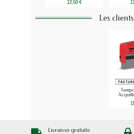
12,50 €
1
Les client
Tampo
Acquitté
1
Livraison gratuite