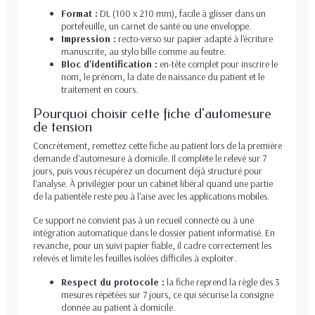
Format :
DL (100 x 210 mm), facile à glisser dans un
portefeuille, un carnet de santé ou une enveloppe.
Impression :
recto-verso sur papier adapté à l'écriture
manuscrite, au stylo bille comme au feutre.
Bloc d'identification :
en-tête complet pour inscrire le
nom, le prénom, la date de naissance du patient et le
traitement en cours.
Pourquoi choisir cette fiche d'automesure
de tension
Concrètement, remettez cette fiche au patient lors de la première
demande d'automesure à domicile. Il complète le relevé sur 7
jours, puis vous récupérez un document déjà structuré pour
l'analyse. À privilégier pour un cabinet libéral quand une partie
de la patientèle reste peu à l'aise avec les applications mobiles.
Ce support ne convient pas à un recueil connecté ou à une
intégration automatique dans le dossier patient informatisé. En
revanche, pour un suivi papier fiable, il cadre correctement les
relevés et limite les feuilles isolées difficiles à exploiter.
Respect du protocole :
la fiche reprend la règle des 3
mesures répétées sur 7 jours, ce qui sécurise la consigne
donnée au patient à domicile.