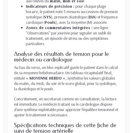
aux relevés du
matin, midi et soir
.
Indicateurs de précision :
pour chaque plage
horaire, le patient note 3 mesures successives de pression
systolique (
SYS
), pression diastolique (
DIA
) et fréquence
cardiaque (
Pouls
), avec la moyenne (M) associée.
Zones de commentaires intégrées :
une ligne
"Observations" par journée pour signaler un oubli de
traitement, un épisode de stress ou des symptômes
particuliers.
Analyse des résultats de tension pour le
médecin ou cardiologue
Au bas du verso, un bloc explicatif guide le patient dans le calcul
de sa moyenne hebdomadaire. Un tableau récapitulatif final,
intitulé
« MOYENNE HEBDO »
, synthétise les valeurs globales
du matin, du midi, du soir et le score global, pour la systolique,
la diastolique et le pouls.
Concrètement, en secrétariat comme en consultation, la lecture
est immédiate. Le médecin traitant ou le cardiologue dispose
d'une synthèse exploitable pour apprécier l'équilibre tensionnel et
ajuster le traitement si nécessaire.
Spécifications techniques de cette fiche de
suivi de tension artérielle