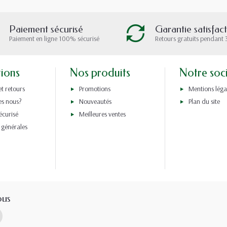
Paiement sécurisé
Garantie satisfac
Paiement en ligne 100% sécurisé
Retours gratuits pendant 
tions
Nos produits
Notre soc
et retours
Promotions
Mentions léga
s nous?
Nouveautés
Plan du site
écurisé
Meilleures ventes
 générales
ous