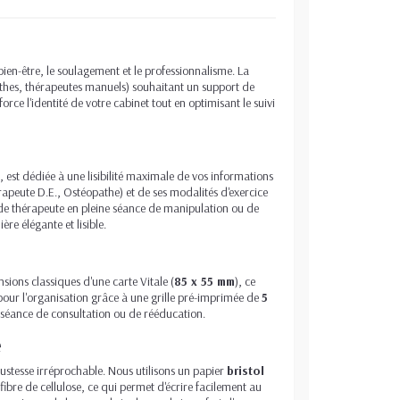
ien-être, le soulagement et le professionnalisme. La
athes, thérapeutes manuels) souhaitant un support de
rce l'identité de votre cabinet tout en optimisant le suivi
 est dédiée à une lisibilité maximale de vos informations
rapeute D.E., Ostéopathe) et de ses modalités d'exercice
 de thérapeute en pleine séance de manipulation ou de
re élégante et lisible.
nsions classiques d'une carte Vitale (
85 x 55 mm
), ce
 pour l'organisation grâce à une grille pré-imprimée de
5
ne séance de consultation ou de rééducation.
e
bustesse irréprochable. Nous utilisons un papier
bristol
ibre de cellulose, ce qui permet d'écrire facilement au