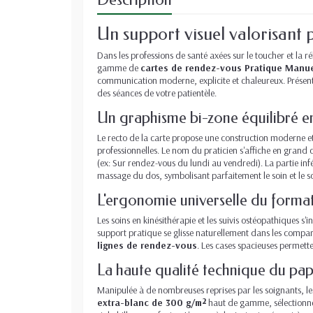
Un support visuel valorisant p
Dans les professions de santé axées sur le toucher et la 
gamme de
cartes de rendez-vous Pratique Manu
communication moderne, explicite et chaleureux. Présen
des séances de votre patientèle.
Un graphisme bi-zone équilibré ent
Le recto de la carte propose une construction moderne et
professionnelles. Le nom du praticien s'affiche en grand 
(ex: Sur rendez-vous du lundi au vendredi). La partie in
massage du dos, symbolisant parfaitement le soin et le so
L'ergonomie universelle du format
Les soins en kinésithérapie et les suivis ostéopathiques s
support pratique se glisse naturellement dans les compart
lignes de rendez-vous
. Les cases spacieuses permette
La haute qualité technique du pap
Manipulée à de nombreuses reprises par les soignants, les
extra-blanc de 300 g/m²
haut de gamme, sélectionné p