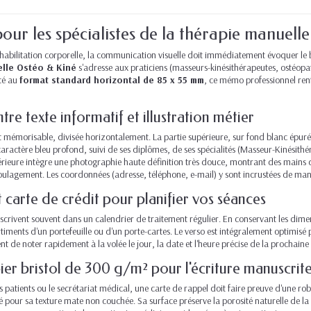
our les spécialistes de la thérapie manuelle
réhabilitation corporelle, la communication visuelle doit immédiatement évoquer le b
elle Ostéo & Kiné
s'adresse aux praticiens (masseurs-kinésithérapeutes, ostéop
té au
format standard horizontal de 85 x 55 mm
, ce mémo professionnel renfo
re texte informatif et illustration métier
 mémorisable, divisée horizontalement. La partie supérieure, sur fond blanc épuré,
caractère bleu profond, suivi de ses diplômes, de ses spécialités (Masseur-Kinésithé
férieure intègre une photographie haute définition très douce, montrant des mains
ulagement. Les coordonnées (adresse, téléphone, e-mail) y sont incrustées de maniè
 carte de crédit pour planifier vos séances
'inscrivent souvent dans un calendrier de traitement régulier. En conservant les dime
iments d'un portefeuille ou d'un porte-cartes. Le verso est intégralement optimisé
nt de noter rapidement à la volée le jour, la date et l'heure précise de la prochai
ier bristol de 300 g/m² pour l'écriture manuscrit
 patients ou le secrétariat médical, une carte de rappel doit faire preuve d'une ro
our sa texture mate non couchée. Sa surface préserve la porosité naturelle de la f