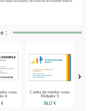
un risque de bavure, de tache ou de transfert d'encre
e :
›
ndez-vous
Cartes de rendez-vous
Cartes de rende
ée 4
Pédiatre 3
Sage-femme
 €
39,17 €
39,17 €