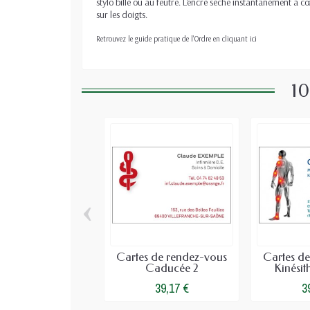
stylo bille ou au feutre. L'encre sèche instantanément à
sur les doigts.
Retrouvez le guide pratique de l'Ordre en cliquant ici
10
‹
Cartes de rendez-vous
Cartes d
Caducée 2
Kinésit
39,17 €
3