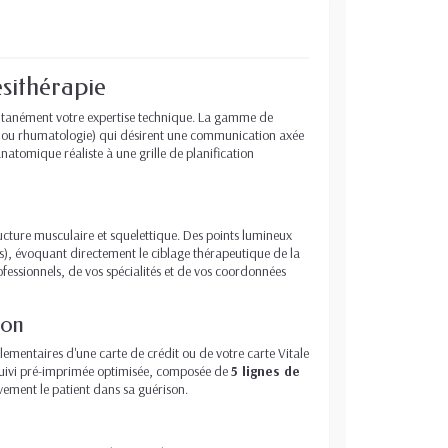
ésithérapie
tantanément votre expertise technique. La gamme de
e ou rhumatologie) qui désirent une communication axée
natomique réaliste à une grille de planification
ucture musculaire et squelettique. Des points lumineux
es), évoquant directement le ciblage thérapeutique de la
rofessionnels, de vos spécialités et de vos coordonnées
ion
lementaires d'une carte de crédit ou de votre carte Vitale
de suivi pré-imprimée optimisée, composée de
5 lignes de
ivement le patient dans sa guérison.