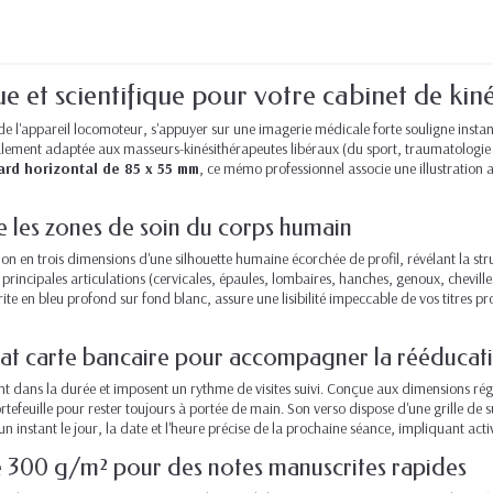
ue et scientifique pour votre cabinet de kin
n de l'appareil locomoteur, s'appuyer sur une imagerie médicale forte souligne ins
alement adaptée aux masseurs-kinésithérapeutes libéraux (du sport, traumatologi
ard horizontal de 85 x 55 mm
, ce mémo professionnel associe une illustration a
e les zones de soin du corps humain
 en trois dimensions d'une silhouette humaine écorchée de profil, révélant la str
 principales articulations (cervicales, épaules, lombaires, hanches, genoux, chevill
crite en bleu profond sur fond blanc, assure une lisibilité impeccable de vos titres p
at carte bancaire pour accompagner la rééducat
ent dans la durée et imposent un rythme de visites suivi. Conçue aux dimensions rég
portefeuille pour rester toujours à portée de main. Son verso dispose d'une grille 
un instant le jour, la date et l'heure précise de la prochaine séance, impliquant act
de 300 g/m² pour des notes manuscrites rapides