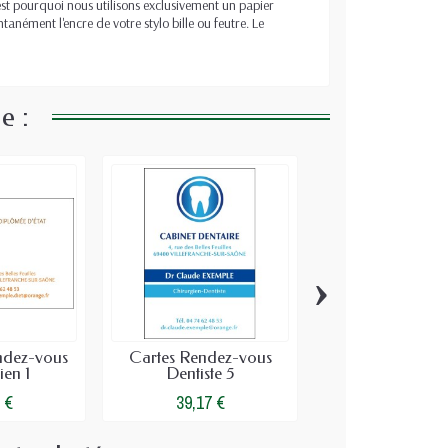
'est pourquoi nous utilisons exclusivement un papier
anément l'encre de votre stylo bille ou feutre. Le
e :
›
ndez-vous
Cartes Rendez-vous
Cartes de rende
ien 1
Dentiste 5
Police Optima 
 €
39,17 €
39,17 €