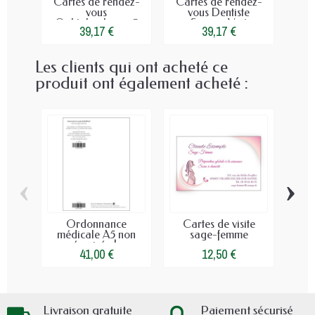
Cartes de rendez-
Cartes de rendez-
Cart
vous
vous Dentiste
Ophtalmologue 3
Sourire Vert
39,17 €
39,17 €
Les clients qui ont acheté ce
produit ont également acheté :
‹
›
Ordonnance
Cartes de visite
T
médicale A5 non
sage-femme
c
sécurisée |...
41,00 €
12,50 €
Livraison gratuite
Paiement sécurisé