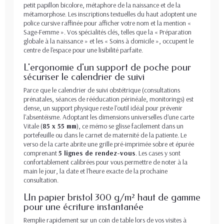
petit papillon bicolore, métaphore de la naissance et de la
métamorphose. Les inscriptions textuelles du haut adoptent une
police cursive raffinée pour afficher votre nom et la mention «
Sage-Femme ». Vos spécialités clés, telles que la « Préparation
globale à la naissance » et les « Soins à domicile », occupent le
centre de l'espace pour une lisibilité parfaite.
L'ergonomie d'un support de poche pour
sécuriser le calendrier de suivi
Parce que le calendrier de suivi obstétrique (consultations
prénatales, séances de rééducation périnéale, monitorings) est
dense, un support physique reste l'outil idéal pour prévenir
l'absentéisme. Adoptant les dimensions universelles d'une carte
Vitale (
85 x 55 mm
), ce mémo se glisse facilement dans un
portefeuille ou dans le carnet de maternité de la patiente. Le
verso de la carte abrite une grille pré-imprimée sobre et épurée
comprenant
5 lignes de rendez-vous
. Les cases y sont
confortablement calibrées pour vous permettre de noter à la
main le jour, la date et l'heure exacte de la prochaine
consultation.
Un papier bristol 300 g/m² haut de gamme
pour une écriture instantanée
Remplie rapidement sur un coin de table lors de vos visites à