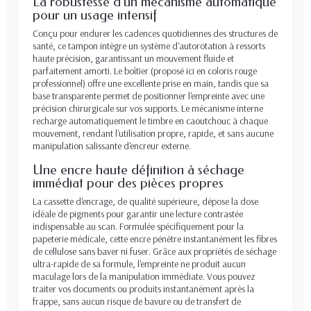
La robustesse d'un mécanisme automatique
pour un usage intensif
Conçu pour endurer les cadences quotidiennes des structures de
santé, ce tampon intègre un système d'autorotation à ressorts
haute précision, garantissant un mouvement fluide et
parfaitement amorti. Le boîtier (proposé ici en coloris rouge
professionnel) offre une excellente prise en main, tandis que sa
base transparente permet de positionner l'empreinte avec une
précision chirurgicale sur vos supports. Le mécanisme interne
recharge automatiquement le timbre en caoutchouc à chaque
mouvement, rendant l'utilisation propre, rapide, et sans aucune
manipulation salissante d'encreur externe.
Une encre haute définition à séchage
immédiat pour des pièces propres
La cassette d'encrage, de qualité supérieure, dépose la dose
idéale de pigments pour garantir une lecture contrastée
indispensable au scan. Formulée spécifiquement pour la
papeterie médicale, cette encre pénètre instantanément les fibres
de cellulose sans baver ni fuser. Grâce aux propriétés de séchage
ultra-rapide de sa formule, l'empreinte ne produit aucun
maculage lors de la manipulation immédiate. Vous pouvez
traiter vos documents ou produits instantanément après la
frappe, sans aucun risque de bavure ou de transfert de