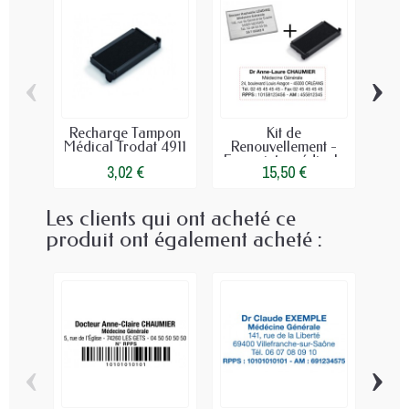
‹
›
Recharge Tampon
Kit de
Tam
Médical Trodat 4911
Renouvellement -
po
Empreinte médicale
3,02 €
15,50 €
Les clients qui ont acheté ce
produit ont également acheté :
‹
›