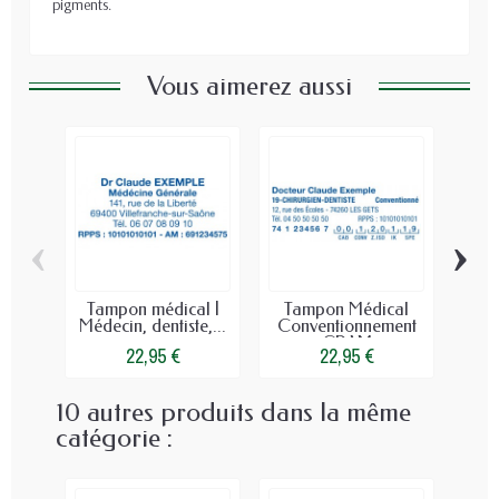
pigments.
Vous aimerez aussi
‹
›
Tampon médical |
Tampon Médical
Ta
Médecin, dentiste,...
Conventionnement
CPAM
22,95 €
22,95 €
10 autres produits dans la même
catégorie :