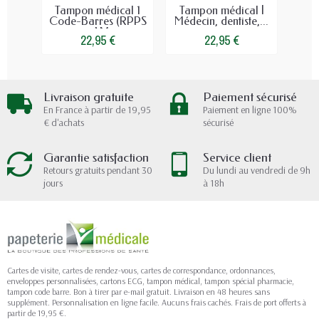
Tampon médical 1
Tampon médical |
Ca
Code-Barres (RPPS
Médecin, dentiste,...
Pol
ou AM...
22,95 €
22,95 €
Livraison gratuite
Paiement sécurisé
En France à partir de 19,95
Paiement en ligne 100%
€ d'achats
sécurisé
Garantie satisfaction
Service client
Retours gratuits pendant 30
Du lundi au vendredi de 9h
jours
à 18h
Cartes de visite, cartes de rendez-vous, cartes de correspondance, ordonnances,
enveloppes personnalisées, cartons ECG, tampon médical, tampon spécial pharmacie,
tampon code barre. Bon à tirer par e-mail gratuit. Livraison en 48 heures sans
supplément. Personnalisation en ligne facile. Aucuns frais cachés. Frais de port offerts à
partir de 19,95 €.