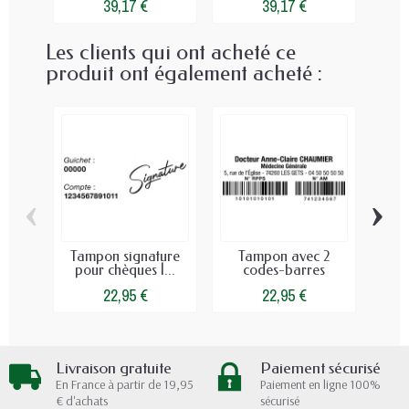
39,17 €
39,17 €
Les clients qui ont acheté ce
produit ont également acheté :
‹
›
Tampon signature
Tampon avec 2
Tam
pour chèques |...
codes-barres
c
22,95 €
22,95 €
Livraison gratuite
Paiement sécurisé
En France à partir de 19,95
Paiement en ligne 100%
€ d'achats
sécurisé