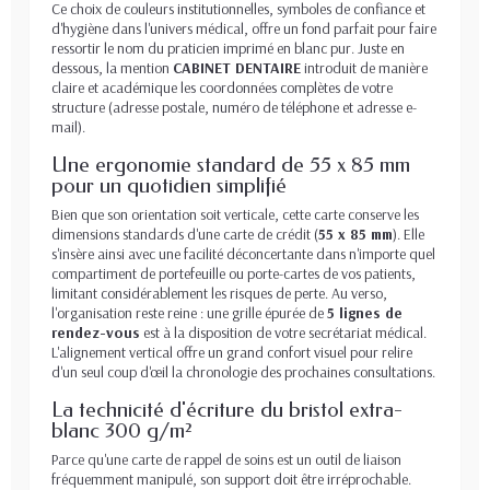
Ce choix de couleurs institutionnelles, symboles de confiance et
d'hygiène dans l'univers médical, offre un fond parfait pour faire
ressortir le nom du praticien imprimé en blanc pur. Juste en
dessous, la mention
CABINET DENTAIRE
introduit de manière
claire et académique les coordonnées complètes de votre
structure (adresse postale, numéro de téléphone et adresse e-
mail).
Une ergonomie standard de 55 x 85 mm
pour un quotidien simplifié
Bien que son orientation soit verticale, cette carte conserve les
dimensions standards d'une carte de crédit (
55 x 85 mm
). Elle
s'insère ainsi avec une facilité déconcertante dans n'importe quel
compartiment de portefeuille ou porte-cartes de vos patients,
limitant considérablement les risques de perte. Au verso,
l'organisation reste reine : une grille épurée de
5 lignes de
rendez-vous
est à la disposition de votre secrétariat médical.
L'alignement vertical offre un grand confort visuel pour relire
d'un seul coup d'œil la chronologie des prochaines consultations.
La technicité d'écriture du bristol extra-
blanc 300 g/m²
Parce qu'une carte de rappel de soins est un outil de liaison
fréquemment manipulé, son support doit être irréprochable.