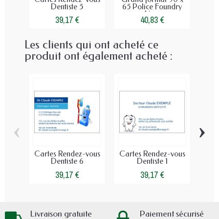
Dentiste 5
65 Police Foundry
vou
Noir
39,17 €
40,83 €
Les clients qui ont acheté ce
produit ont également acheté :
‹
›
Cartes Rendez-vous
Cartes Rendez-vous
Tam
Dentiste 6
Dentiste 1
Cod
39,17 €
39,17 €
Livraison gratuite
Paiement sécurisé