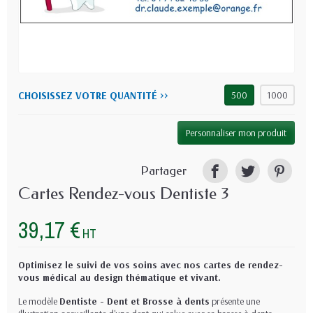
CHOISISSEZ VOTRE QUANTITÉ >>
500
1000
Personnaliser mon produit
Partager
Cartes Rendez-vous Dentiste 3
39,17 €
HT
Optimisez le suivi de vos soins avec nos cartes de rendez-
vous médical au design thématique et vivant.
Le modèle
Dentiste - Dent et Brosse à dents
présente une