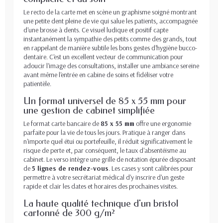
Le recto de la carte met en scène un graphisme soigné montrant
une petite dent pleine de vie qui salue les patients, accompagnée
d'une brosse à dents. Ce visuel ludique et positif capte
instantanément la sympathie des petits comme des grands, tout
en rappelant de manière subtile les bons gestes d'hygiène bucco-
dentaire. C'est un excellent vecteur de communication pour
adoucir l'image des consultations, installer une ambiance sereine
avant même l'entrée en cabine de soins et fidéliser votre
patientèle.
Un format universel de 85 x 55 mm pour
une gestion de cabinet simplifiée
Le format carte bancaire de
85 x 55 mm
offre une ergonomie
parfaite pour la vie de tous les jours. Pratique à ranger dans
n'importe quel étui ou portefeuille, il réduit significativement le
risque de perte et, par conséquent, le taux d'absentéisme au
cabinet. Le verso intègre une grille de notation épurée disposant
de
5 lignes de rendez-vous
. Les cases y sont calibrées pour
permettre à votre secrétariat médical d'y inscrire d'un geste
rapide et clair les dates et horaires des prochaines visites.
La haute qualité technique d'un bristol
cartonné de 300 g/m²