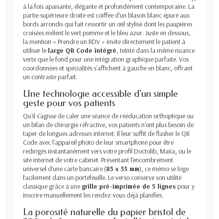
à la fois apaisante, élégante et profondément contemporaine. La
partie supérieure droite est coiffée d'un blason blanc épuré aux
bords arrondis qui fait ressortir un œil stylisé dont les paupières
croisées mêlent le vert pomme et le bleu azur. Juste en dessous,
la mention « Prendre un RDV » invite directement le patient à
utiliser le
large QR Code intégré
, teinté dans la même nuance
verte que le fond pour une intégration graphique parfaite. Vos
coordonnées et spécialités s'affichent à gauche en blanc, offrant
un contraste parfait.
Une technologie accessible d'un simple
geste pour vos patients
Qu'il s'agisse de caler une séance de rééducation orthoptique ou
un bilan de chirurgie réfractive, vos patients n'ont plus besoin de
taper de longues adresses internet. Il leur suffit de flasher le QR
Code avec l'appareil photo de leur smartphone pour être
redirigés instantanément vers votre profil Doctolib, Maiia, ou le
site internet de votre cabinet. Présentant l'encombrement
universel d'une carte bancaire (
85 x 55 mm
), ce mémo se loge
facilement dans un portefeuille. Le verso conserve son utilité
classique grâce à une
grille pré-imprimée de 5 lignes
pour y
inscrire manuellement les rendez-vous déjà planifiés.
La porosité naturelle du papier bristol de