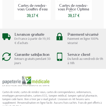
Cartes de rendez-
Cartes de rendez-
Car
vous Gouttes d'eau
vous Police Optima
Bleue
Aud
39,17 €
39,17 €
Livraison gratuite
Paiement sécurisé
En France à partir de 19,95
Paiement en ligne 100%
€ d'achats
sécurisé
Garantie satisfaction
Service client
Retours gratuits pendant 30
Du lundi au vendredi de 9h
jours
à 18h
Cartes de visite, cartes de rendez-vous, cartes de correspondance, ordonnances,
enveloppes personnalisées, cartons ECG, tampon médical, tampon spécial pharmacie,
tampon code barre. Bon à tirer par e-mail gratuit. Livraison en 48 heures sans
supplément. Personnalisation en ligne facile. Aucuns frais cachés. Frais de port offerts à