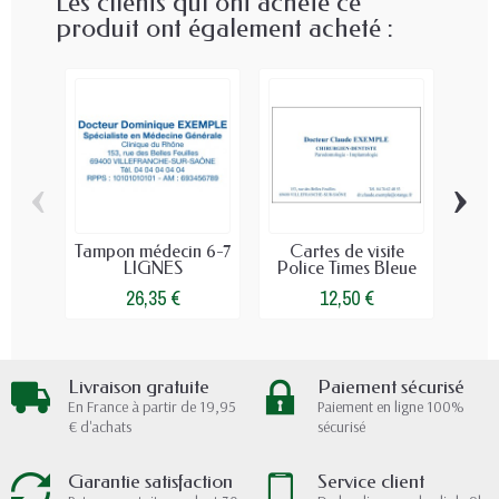
Les clients qui ont acheté ce
produit ont également acheté :
‹
›
Tampon médecin 6-7
Cartes de visite
Tam
LIGNES
Police Times Bleue
c
26,35 €
12,50 €
Livraison gratuite
Paiement sécurisé
En France à partir de 19,95
Paiement en ligne 100%
€ d'achats
sécurisé
Garantie satisfaction
Service client