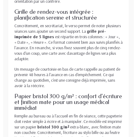
orientation par un confrère.
Grille de rendez-vous intégrée :
planification sereine et structurée
Concrètement, en secrétariat, le verso permet de noter plusieurs
séances sans ajouter un second support. La
grille pré-
imprimée de 5 lignes
est répartie en trois colonnes : « Jour »,
« Date », « Heure ». Ce format convient bien aux suivis planifiés à
l'avance. En revanche, si vous fixez souvent plus de cinq rendez-
vous d'un coup, une carte avec davantage de lignes sera plus
adaptée.
Un message de courtoisie en bas de carte rappelle au patient de
prévenir 48 heures à l'avance en cas d'empêchement. Ce qui
change au quotidien, c'est une consigne déjà imprimée, sans
avoir à la réécrire.
Papier bristol 300 g/m² : confort d'écriture
et finition mate pour un usage médical
immédiat
Remplie au bureau ou à l'accueil en fin de séance, cette papeterie
doit rester simple à écrire et à manipuler. Ce modèle est imprimé
sur un papier
bristol 300 g/m²
extra-blanc, avec finition mate
non couchée. Concrètement, l'écriture au stylo bille ou au feutre