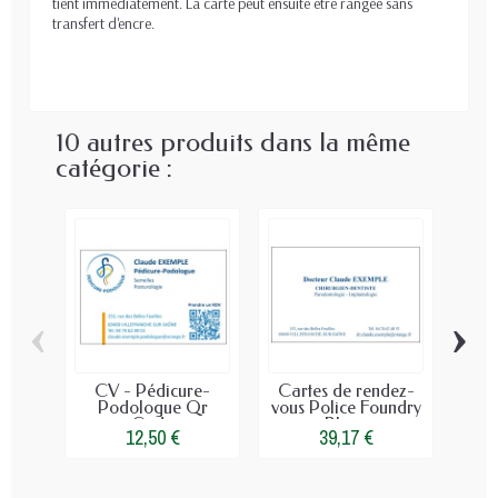
tient immédiatement. La carte peut ensuite être rangée sans
transfert d'encre.
10 autres produits dans la même
catégorie :
‹
›
CV - Pédicure-
Cartes de rendez-
Gra
Podologue Qr
vous Police Foundry
65 
Code
Bleue
12,50 €
39,17 €