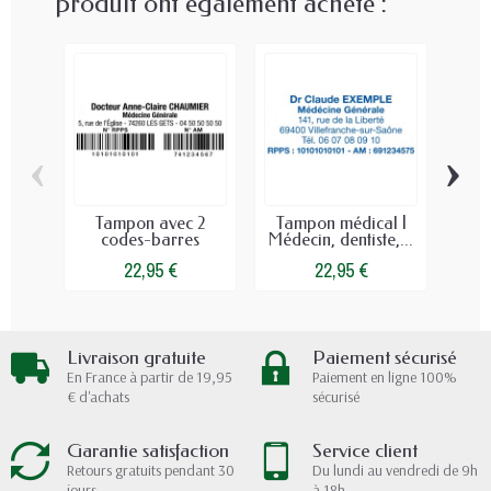
produit ont également acheté :
‹
›
Tampon avec 2
Tampon médical |
Tam
codes-barres
Médecin, dentiste,...
c
22,95 €
22,95 €
Livraison gratuite
Paiement sécurisé
En France à partir de 19,95
Paiement en ligne 100%
€ d'achats
sécurisé
Garantie satisfaction
Service client
Retours gratuits pendant 30
Du lundi au vendredi de 9h
jours
à 18h