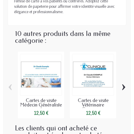
remise de carte à vos patients ou confrères. Adoptez cette
solution de papeterie pour affirmer votre identité visuelle avec
élégance et professionnalisme.
10 autres produits dans la même
catégorie :
‹
›
Cartes de visite
Cartes de visite
Ca
Médecin Généraliste
Vétérinaire
Méde
1
Campagne
12,50 €
12,50 €
Les clients qui ont acheté ce