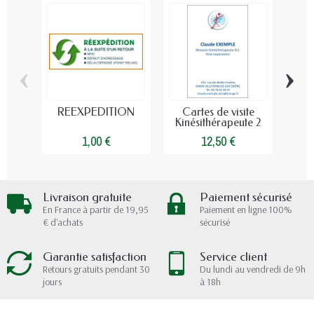
‹
›
REEXPEDITION
Cartes de visite
Ca
Kinésithérapeute 2
Poli
1,00 €
12,50 €
Livraison gratuite
Paiement sécurisé
En France à partir de 19,95
Paiement en ligne 100%
€ d'achats
sécurisé
Garantie satisfaction
Service client
Retours gratuits pendant 30
Du lundi au vendredi de 9h
jours
à 18h