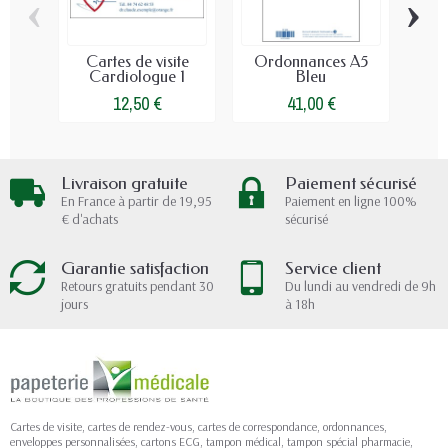
‹
›
Cartes de visite
Ordonnances A5
Ta
Cardiologue 1
Bleu
Con
12,50 €
41,00 €
Livraison gratuite
Paiement sécurisé
En France à partir de 19,95
Paiement en ligne 100%
€ d'achats
sécurisé
Garantie satisfaction
Service client
Retours gratuits pendant 30
Du lundi au vendredi de 9h
jours
à 18h
Cartes de visite, cartes de rendez-vous, cartes de correspondance, ordonnances,
enveloppes personnalisées, cartons ECG, tampon médical, tampon spécial pharmacie,