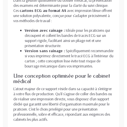
Dans la gestion quotidienne du dossier médical, la présentation
des examens est déterminante pour la clarté du suivi clinique.
Ces
cartons ECG au format A4
avec impression bleue offrent
une solution polyvalente, conçue pour s'adapter précisément à
vos méthodes de travail :
Version avec rainage :
Idéale pour les praticiens qui
découpent et collent les bandes de tracés ECG sur un
support rigide, facilitant ainsi un pliage net et une
présentation structurée.
Version sans rainage :
Spécifiquement recommandée
si vous imprimez directement le tracé ECG à l'intérieur du
carton ; cette conception lisse évite tout risque de
bourrage mécanique dans vos imprimantes.
Une conception optimisée pour le cabinet
médical
L'atout majeur de ce support réside dans sa capacité à s'intégrer
à votre flux de production. Qu'il s'agisse de coller des bandes ou
de réaliser une impression directe, vous disposez d'un support
dédié qui garantit une liberté d'organisation maximale pour le
praticien. C'est le choix privilégié pour une présentation
professionnelle, sobre et efficace, répondant aux exigences des
cabinets les plus actifs.