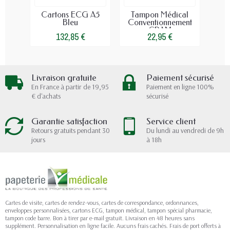
Cartons ECG A5
Tampon Médical
Cart
Bleu
Conventionnement
C
CPAM
132,85 €
22,95 €
Livraison gratuite
Paiement sécurisé
En France à partir de 19,95
Paiement en ligne 100%
€ d'achats
sécurisé
Garantie satisfaction
Service client
Retours gratuits pendant 30
Du lundi au vendredi de 9h
jours
à 18h
Cartes de visite, cartes de rendez-vous, cartes de correspondance, ordonnances,
enveloppes personnalisées, cartons ECG, tampon médical, tampon spécial pharmacie,
tampon code barre. Bon à tirer par e-mail gratuit. Livraison en 48 heures sans
supplément. Personnalisation en ligne facile. Aucuns frais cachés. Frais de port offerts à