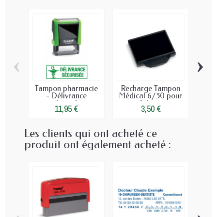
‹
›
Tampon pharmacie
Recharge Tampon
Re
- Délivrance
Médical 6/50 pour
Médi
sécurisée
dateur...
11,95 €
3,50 €
Les clients qui ont acheté ce
produit ont également acheté :