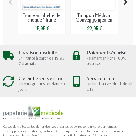
‹
›
Tampon Libellé de
Tampon Médical
Tam
chèque 1 ligne
Conventionnement
Méde
CPAM
15,95 €
22,95 €
Livraison gratuite
Paiement sécurisé
En France à partir de 19,95
Paiement en ligne 100%
€ d'achats
sécurisé
Garantie satisfaction
Service client
Retours gratuits pendant 30
Du lundi au vendredi de 9h
jours
à 18h
Cartes de visite, cartes de rendez-vous, cartes de correspondance, ordonnances,
enveloppes personnalisées, cartons ECG, tampon médical, tampon spécial pharmacie,
tampon code barre. Bon à tirer par e-mail gratuit. Livraison en 48 heures sans