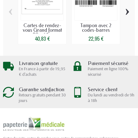
‹
›
Cartes de rendez-
Tampon avec 2
Ca
vous Grand format
codes-barres
90 x 65...
40,83 €
22,95 €
Livraison gratuite
Paiement sécurisé
En France à partir de 19,95
Paiement en ligne 100%
€ d'achats
sécurisé
Garantie satisfaction
Service client
Retours gratuits pendant 30
Du lundi au vendredi de 9h
jours
à 18h