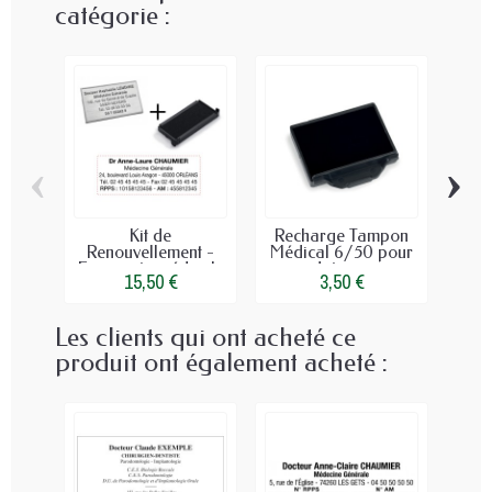
catégorie :
‹
›
Kit de
Recharge Tampon
T
Renouvellement -
Médical 6/50 pour
Ro
Empreinte médicale
dateur...
5
15,50 €
3,50 €
Les clients qui ont acheté ce
produit ont également acheté :