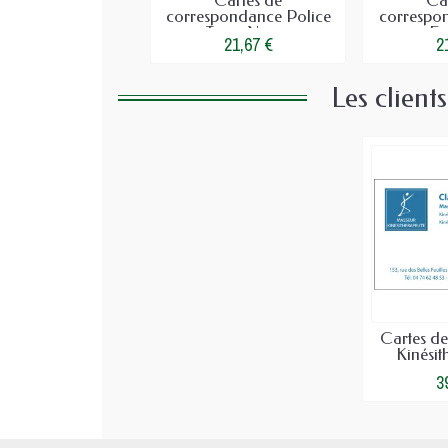
Cartes de
Ca
correspondance Police
correspo
Times Noir...
Fe
21,67 €
2
Les client
Cartes d
Kinésit
3