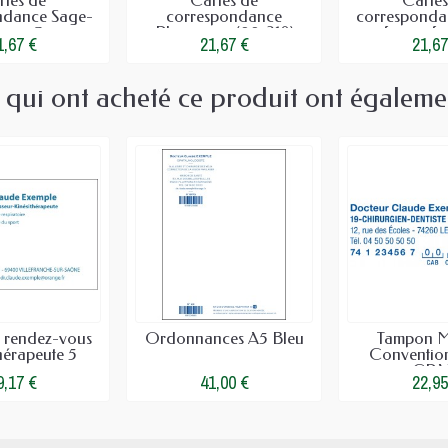
rtes de
Cartes de
Cartes
ndance Sage-
correspondance
corresponda
mme 3
Pharmacie (99x210)
femme for
1,67 €
21,67 €
21,67
s qui ont acheté ce produit ont égaleme
e rendez-vous
Ordonnances A5 Bleu
Tampon M
hérapeute 5
Conventio
CP
9,17 €
41,00 €
22,95