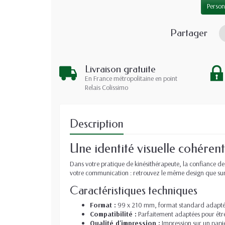
Person
Partager
Livraison gratuite
En France métropolitaine en point
Relais Colissimo
Description
Une identité visuelle cohéren
Dans votre pratique de kinésithérapeute, la confiance de
votre communication : retrouvez le même design que sur v
Caractéristiques techniques
Format :
99 x 210 mm, format standard adapté au
Compatibilité :
Parfaitement adaptées pour êtr
Qualité d'impression :
Impression sur un papi