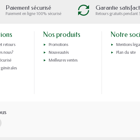
Paiement sécurisé
Garantie satisfac
Paiement en ligne 100% sécurisé
Retours gratuits pendant 
tions
Nos produits
Notre soc
et retours
Promotions
Mentions léga
s nous?
Nouveautés
Plan du site
écurisé
Meilleures ventes
 générales
ous