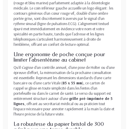
(rouge et bleu marine) parfaitement adaptée à la déontologie
médicale. Le coin inférieur gauche accueille un logo élégant : les
contours généreux d'un cœur rouge vif, doublé d'une ombre
portée grise, sont discrètement traversés par le signal d'un
rythme sinusal (ligne de pulsations ECG). L'alignement textuel
épuré met immédiatement en évidence votre nom et votre
spécialité en partie haute, tandis que l'adresse et les lignes
téléphoniques s'articulent harmonieusement à droite de
l'emblème, offrant un confort de lecture optimal.
Une ergonomie de poche conçue pour
limiter l'absentéisme au cabinet
Qu'il s'agisse d'un contrôle annuel, d'une pose de Holter ou d'une
épreuve d'effort, la mémorisation de la prochaine consultation
est essentielle. Reprenant les dimensions standards d'une carte
bancaire ou d'une carte Vitale (
85 x 55 mm
), ce carton de
rappel se glisse en toute simplicité dans les fentes d'un
portefeuille ou dans le carnet de santé. Le verso du support est
entièrement structuré autour d'une
grille pré-imprimée de 5
lignes
, offrant au secrétariat médical ou au praticien tout
l'espace nécessaire pour annoter rapidement à la main la date et
l'heure précise de la future visite.
La robustesse du papier bristol de 300