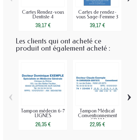
Cartes Rendez-vous
Cartes de rendez-
Car
Dentiste 4
vous Sage-Femme 3
vou
39,17 €
39,17 €
Les clients qui ont acheté ce
produit ont également acheté :
‹
›
Tampon médecin 6-7
Tampon Médical
Re
LIGNES
Conventionnement
Médi
CPAM
26,35 €
22,95 €