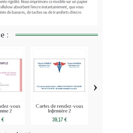
llente rigidité. Nous imprimons ce modèle sur un papier
 cellulose absorbent l'encre instantanément, que vous
ainte de bavures, de taches ou de transferts d'encre.
e :
›
ndez-vous
Cartes de rendez-vous
Cartes de rende
mme 2
Infirmière 2
Audioprothésis
 €
39,17 €
39,17 €