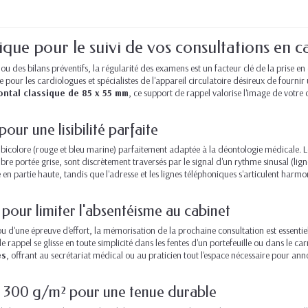
que pour le suivi de vos consultations en c
ou des bilans préventifs, la régularité des examens est un facteur clé de la prise e
pour les cardiologues et spécialistes de l'appareil circulatoire désireux de fournir 
ontal classique de 85 x 55 mm
, ce support de rappel valorise l'image de votre
ur une lisibilité parfaite
icolore (rouge et bleu marine) parfaitement adaptée à la déontologie médicale. Le c
e portée grise, sont discrètement traversés par le signal d'un rythme sinusal (lign
en partie haute, tandis que l'adresse et les lignes téléphoniques s'articulent harm
ur limiter l'absentéisme au cabinet
 ou d'une épreuve d'effort, la mémorisation de la prochaine consultation est essenti
de rappel se glisse en toute simplicité dans les fentes d'un portefeuille ou dans le c
es
, offrant au secrétariat médical ou au praticien tout l'espace nécessaire pour ann
de 300 g/m² pour une tenue durable