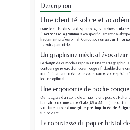
Description
Une identité sobre et académi
Dans le cadre du suivi des pathologies cardiovasculaires 
Électrocardiogramme
a été spécifiquement développée 
hautement professionnel. Conçu sous un
gabarit horiz
de votre patientèle.
Un graphisme médical évocateur po
Le design de ce modèle repose sur une charte graphique b
contours généreux d'un cœur rouge vif, doublé d'une ombr
immédiatement en évidence votre nom et votre spécialité 
lecture optimal.
Une ergonomie de poche conçue po
Qu'il s'agisse d'un contrôle annuel, d'une pose de Holter
bancaire ou d'une carte Vitale (
85 x 55 mm
), ce carton 
structuré autour d'une
grille pré-imprimée de 5 lign
future visite.
La robustesse du papier bristol 