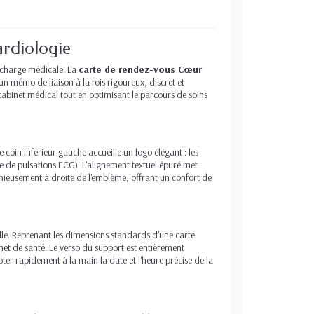
ardiologie
n charge médicale. La
carte de rendez-vous Cœur
un mémo de liaison à la fois rigoureux, discret et
 cabinet médical tout en optimisant le parcours de soins
oin inférieur gauche accueille un logo élégant : les
e de pulsations ECG). L'alignement textuel épuré met
onieusement à droite de l'emblème, offrant un confort de
elle. Reprenant les dimensions standards d'une carte
arnet de santé. Le verso du support est entièrement
oter rapidement à la main la date et l'heure précise de la