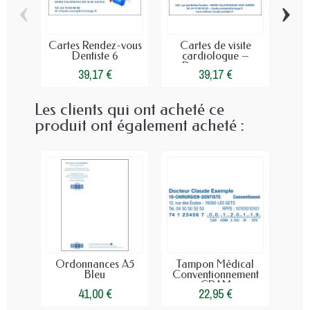
‹
›
Cartes Rendez-vous
Cartes de visite
Car
Dentiste 6
cardiologue –
vo
Design cœur...
39,17 €
39,17 €
Les clients qui ont acheté ce
produit ont également acheté :
Ordonnances A5
Tampon Médical
Bleu
Conventionnement
CPAM
41,00 €
22,95 €