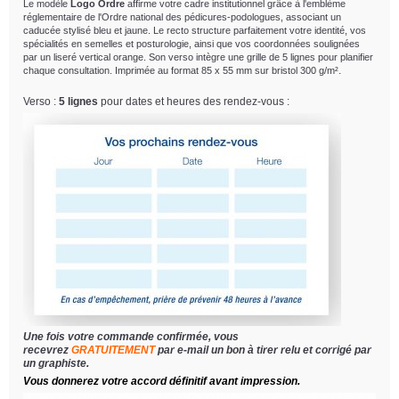
Le modèle
Logo Ordre
affirme votre cadre institutionnel grâce à l'emblème
réglementaire de l'Ordre national des pédicures-podologues, associant un
caducée stylisé bleu et jaune. Le recto structure parfaitement votre identité, vos
spécialités en semelles et posturologie, ainsi que vos coordonnées soulignées
par un liseré vertical orange. Son verso intègre une grille de 5 lignes pour planifier
.
chaque consultation. Imprimée au format 85 x 55 mm sur bristol 300 g/m²
Verso :
5 lignes
pour dates et heures des rendez-vous :
Une fois votre commande confirmée, vous
recevrez
GRATUITEMENT
par e-mail un bon à tirer relu et corrigé par
un graphiste.
Vous donnerez votre accord définitif avant impression.