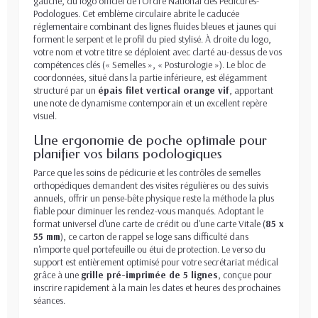
gauche, du logo officiel de l'Ordre National des Pédicures-
Podologues. Cet emblème circulaire abrite le caducée
réglementaire combinant des lignes fluides bleues et jaunes qui
forment le serpent et le profil du pied stylisé. À droite du logo,
votre nom et votre titre se déploient avec clarté au-dessus de vos
compétences clés (« Semelles », « Posturologie »). Le bloc de
coordonnées, situé dans la partie inférieure, est élégamment
structuré par un
épais filet vertical orange vif
, apportant
une note de dynamisme contemporain et un excellent repère
visuel.
Une ergonomie de poche optimale pour
planifier vos bilans podologiques
Parce que les soins de pédicurie et les contrôles de semelles
orthopédiques demandent des visites régulières ou des suivis
annuels, offrir un pense-bête physique reste la méthode la plus
fiable pour diminuer les rendez-vous manqués. Adoptant le
format universel d'une carte de crédit ou d'une carte Vitale (
85 x
55 mm
), ce carton de rappel se loge sans difficulté dans
n'importe quel portefeuille ou étui de protection. Le verso du
support est entièrement optimisé pour votre secrétariat médical
grâce à une
grille pré-imprimée de 5 lignes
, conçue pour
inscrire rapidement à la main les dates et heures des prochaines
séances.