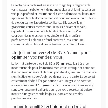
Le recto de la carte met en scène un magnifique dégradé de
verts, passant subtilement de nuances claires et lumineuses à un
vert plus profond et institutionnel. Cette palette de couleurs, très
appréciée dans le domaine médical pour son évocation du bien-
être et du calme, favorise la confiance. Elle accueille un
graphisme épuré représentant un sourire éclatant et sain,
rappelant instantanément la finalité de vos soins. Vos
coordonnées professionnelles s'intègrent de manière
parfaitement lisible sur ce fond contrasté, assurant une
communication claire et respectueuse de la déontologie.
Un format universel de 85 x 55 mm pour
optimiser vos rendez-vous
Le format carte de crédit de
85 x 55 mm
reste la référence
incontournable pour les mémos médicaux. Pratique et compact,
il se range en un instant dans un portefeuille, limitant de manière
significative le risque d'oubli ou de perte de la carte. Le verso est
entièrement dédié à l'organisation avec une grille de notation
épurée comprenant
5 lignes de rendez-vous
. Les espaces y
sont soigneusement calibrés pour que votre secrétariat puisse
inscrire d'un geste rapide les jours, dates et heures des
prochaines séances.
La haute qualité technique d'un bristol