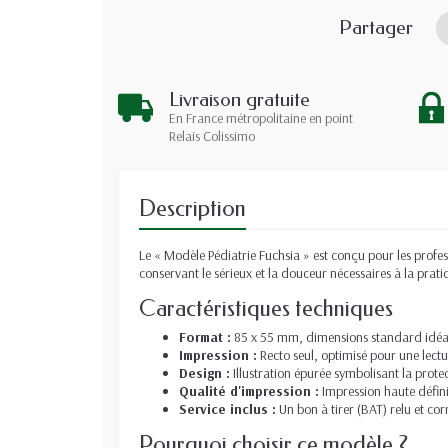
Partager
Livraison gratuite
En France métropolitaine en point
Relais Colissimo
Description
Le « Modèle Pédiatrie Fuchsia » est conçu pour les profes
conservant le sérieux et la douceur nécessaires à la prat
Caractéristiques techniques
Format :
85 x 55 mm, dimensions standard idéale
Impression :
Recto seul, optimisé pour une lectu
Design :
Illustration épurée symbolisant la protect
Qualité d'impression :
Impression haute défini
Service inclus :
Un bon à tirer (BAT) relu et co
Pourquoi choisir ce modèle ?