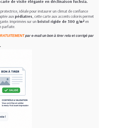
carte de visite élégante en déclinaison fuchsia.
protectrice, idéale pour instaurer un climat de confiance
daptée aux
pédiatres
, cette carte aux accents colorés permet
égante. Imprimées sur un
bristol rigide de 300 g/m²
en
n parfaite.
RATUITEMENT
par e-mail un bon à tirer relu et corrigé par
.