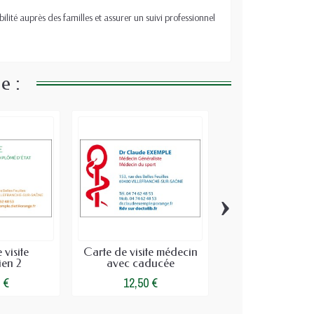
bilité auprès des familles et assurer un suivi professionnel
e :
›
 visite
Carte de visite médecin
Cartes de visite 
ien 2
avec caducée
4
 €
12,50 €
12,50 €