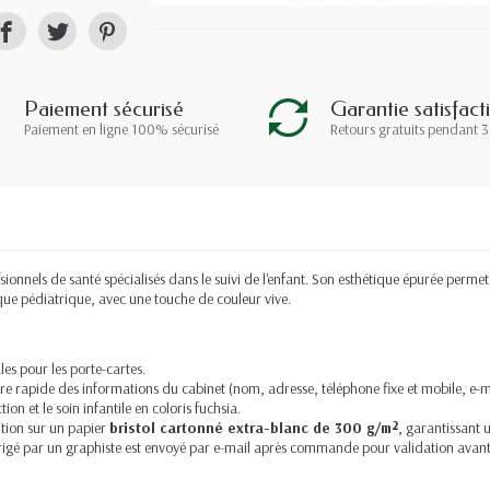
Paiement sécurisé
Garantie satisfact
Paiement en ligne 100% sécurisé
Retours gratuits pendant 3
sionnels de santé spécialisés dans le suivi de l'enfant. Son esthétique épurée perme
ique pédiatrique, avec une touche de couleur vive.
s pour les porte-cartes.
re rapide des informations du cabinet (nom, adresse, téléphone fixe et mobile, e-m
ion et le soin infantile en coloris fuchsia.
tion sur un papier
bristol cartonné extra-blanc de 300 g/m²
, garantissant u
rrigé par un graphiste est envoyé par e-mail après commande pour validation avant