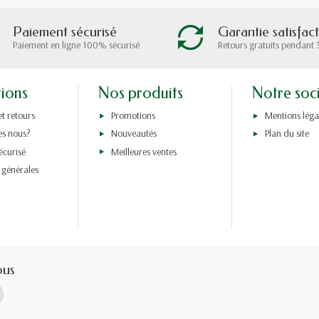
Paiement sécurisé
Garantie satisfac
Paiement en ligne 100% sécurisé
Retours gratuits pendant 
tions
Nos produits
Notre soc
et retours
Promotions
Mentions léga
s nous?
Nouveautés
Plan du site
écurisé
Meilleures ventes
 générales
ous