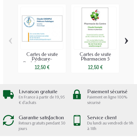
‹
›
Cartes de visite
Cartes de visite
Ca
Pédicure-
Pharmacien 5
Cabi
Podologue logo...
12,50 €
12,50 €
Livraison gratuite
Paiement sécurisé
En France à partir de 19,95
Paiement en ligne 100%
€ d'achats
sécurisé
Garantie satisfaction
Service client
Retours gratuits pendant 30
Du lundi au vendredi de 9h
jours
à 18h